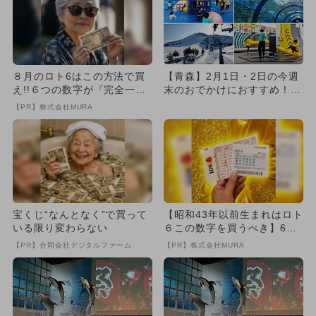
８月のロト6はこの方法で買
【青森】2月1日・2日の今週
え!!６つの数字が『完全一
末のおでかけにおすすめ！人
致』する方法
気のスポットランキング
【PR】株式会社MURA
宝くじ“なんとなく”で買って
【昭和43年以前生まれはロト
いる限り変わらない
６この数字を買うべき】6つ
の数字が「完全一致」する
【PR】合同会社デジタルファーム
【PR】株式会社MURA
方...