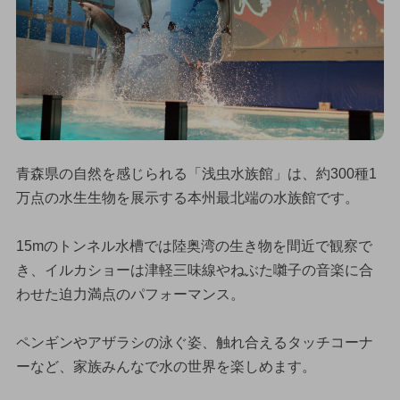
青森県の自然を感じられる「浅虫水族館」は、約300種1
万点の水生生物を展示する本州最北端の水族館です。
15mのトンネル水槽では陸奥湾の生き物を間近で観察で
き、イルカショーは津軽三味線やねぶた囃子の音楽に合
わせた迫力満点のパフォーマンス。
ペンギンやアザラシの泳ぐ姿、触れ合えるタッチコーナ
ーなど、家族みんなで水の世界を楽しめます。