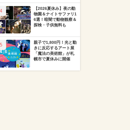
【2026夏休み】夜の動
4
物園＆ナイトサファリ1
6選！暗闇で動物観察＆
探検・子供無料も
親子で1,800円！光と動
5
きに反応するアート展
「魔法の美術館」が札
幌市で夏休みに開催