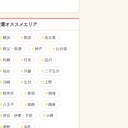
厳選オススメエリア
横浜
那須
名古屋
秩父・長瀞
神戸
お台場
札幌
日光
品川
仙台
川越
二子玉川
川崎
立川
上野
軽井沢
新宿
熱海
八王子
箱根
鎌倉
伊豆・伊東・下田
小樽
函館
浜松