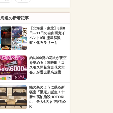
北海道の新着記事
【北海道・東北】8月8
日～11日の自由研究イ
ベント9選 流星群観
察・化石ラリーも
約6,000発の花火が夜空
を染める！遠軽町「コ
スモス開花宣言花火大
会」が過去最高規模
蟻の巣のように眠る新
寝室「巣庵」誕生！十
勝の宿泊施設HOTORI
に 最大6名まで宿泊O
K