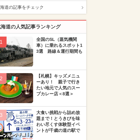
海道の記事をチェック
北海道の人気記事ランキング
全国のSL（蒸気機関
1
車）に乗れるスポット1
3選 路線＆運行期間も
【札幌】キッズメニュ
2
ーあり！ 親子で行き
たい地元で人気のスー
プカレー店＜8選＞
大食い挑戦から詰め放
3
題まで！とうきびを味
わい尽くす体験型イベ
ントが千歳の道の駅で