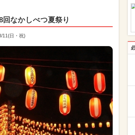
8回なかしべつ夏祭り
8/11(日・祝)