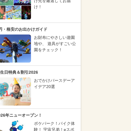
け先を厳選してお届
け！
円・格安のお出かけガイド
お財布にやさしい遊園
地や、 遊具がすごい公
園をチェック！
生日特典＆割引2026
おでかけバースデーア
イデア20選
026年ニューオープン！
ポケパーク！バイク体
験！ 宇宙兄弟！eスポ