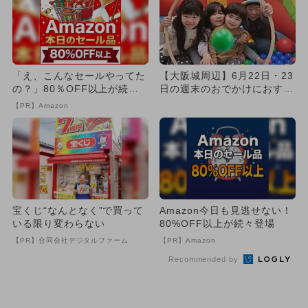
「え、こんなセールやってた
【大阪城周辺】6月22日・23
の？」80％OFF以上が続々
日の週末のおでかけにおすす
登場！Amazonの本気が...
め！人気のスポットランキ...
【PR】Amazon
宝くじ“なんとなく”で買って
Amazon今日も見逃せない！
いる限り変わらない
80%OFF以上が続々登場
【PR】合同会社デジタルファーム
【PR】Amazon
Recommended by