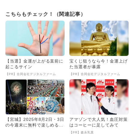
こちらもチェック！（関連記事）
【当選】金運が上がる直前に
宝くじ狙うなら今！金運上げ
起こるサイン
た当選者が暴露
【PR】合同会社デジタルファーム
【PR】合同会社デジタルファーム
【宮城】2025年8月2日・3日
アマゾンで大人気！血圧対策
の今週末に無料で楽しめるイ
はコーヒーに足してみて
ベント6選
【PR】森永乳業