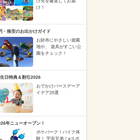
け先を厳選してお届
け！
円・格安のお出かけガイド
お財布にやさしい遊園
地や、 遊具がすごい公
園をチェック！
生日特典＆割引2026
おでかけバースデーア
イデア20選
026年ニューオープン！
ポケパーク！バイク体
験！ 宇宙兄弟！eスポ