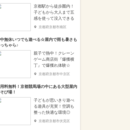
京都駅から徒歩圏内！
子どもから大人まで五
感を使って没入できる
京都府京都市南区
中無休いつでも遊べる☆屋内で雨も暑さも
っちゃら♪
親子で熱中！クレーン
ゲーム商店街『爆獲横
丁』で爆獲れ体験☆
京都府京都市中京区
用料無料！京都競馬場の中にある大型屋内
そび場！
子どもが思いきり遊べ
る遊具が充実！空調も
整った快適な環境◎
京都府京都市伏見区