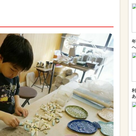
年
へ
利
あ