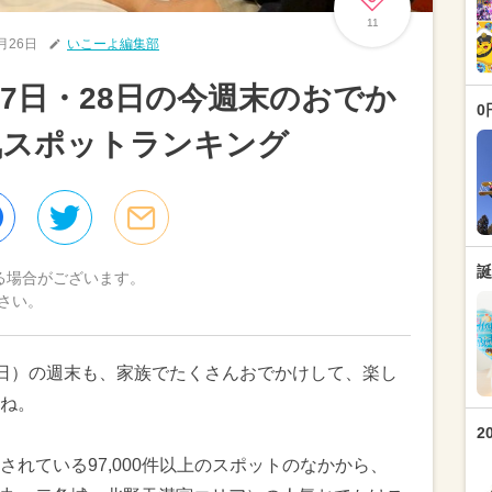
11
7月26日
いこーよ編集部
27日・28日の今週末のおでか
0
気スポットランキング
誕
る場合がございます。
さい。
8日（日）の週末も、家族でたくさんおでかけして、楽し
ね。
2
れている97,000件以上のスポットのなかから、