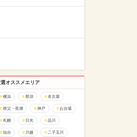
厳選オススメエリア
横浜
那須
名古屋
秩父・長瀞
神戸
お台場
札幌
日光
品川
仙台
川越
二子玉川