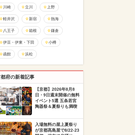
川崎
立川
上野
軽井沢
新宿
熱海
八王子
箱根
鎌倉
伊豆・伊東・下田
小樽
函館
浜松
京都府の新着記事
【京都】2026年8月8
日・9日週末開催の無料
イベント5選 五条若宮
陶器祭＆夏祭りも満喫
入場無料の屋上夏祭り
が京都髙島屋で8/22-23