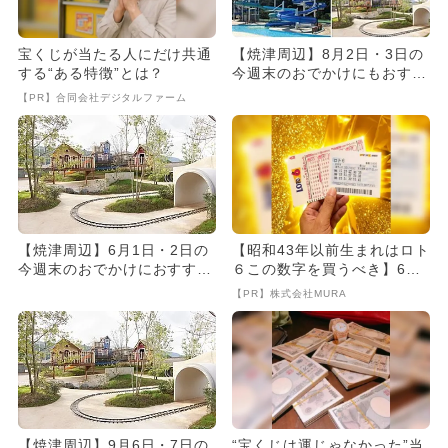
宝くじが当たる人にだけ共通
【焼津周辺】8月2日・3日の
する“ある特徴”とは？
今週末のおでかけにもおすす
め！人気スポットランキング
【PR】合同会社デジタルファーム
【焼津周辺】6月1日・2日の
【昭和43年以前生まれはロト
今週末のおでかけにおすす
６この数字を買うべき】6つ
め！人気のスポットランキン
の数字が「完全一致」する
【PR】株式会社MURA
グ
方...
【焼津周辺】9月6日・7日の
“宝くじは運じゃなかった”当