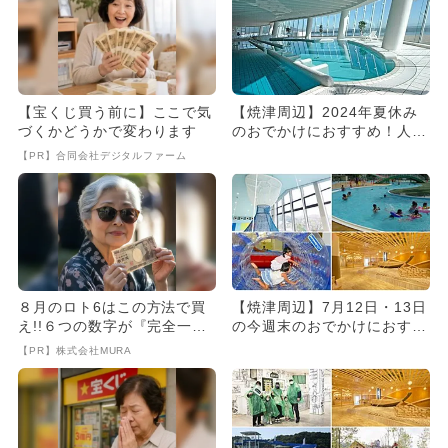
【宝くじ買う前に】ここで気
【焼津周辺】2024年夏休み
づくかどうかで変わります
のおでかけにおすすめ！人気
のスポットランキング
【PR】合同会社デジタルファーム
８月のロト6はこの方法で買
【焼津周辺】7月12日・13日
え!!６つの数字が『完全一
の今週末のおでかけにおすす
致』する方法
め！人気スポットランキン...
【PR】株式会社MURA