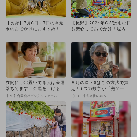
【長野】7月6日・7日の今週
【長野】2024年GWは雨の日
末のおでかけにおすすめ！人
も安心しておでかけ！屋内施
気のスポットランキング
設の人気ランキング
玄関に〇〇置いてる人は金運
８月のロト6はこの方法で買
落ちてます…金運を上げる方
え!!６つの数字が『完全一
法とは
致』する方法
【PR】合同会社デジタルファーム
【PR】株式会社MURA