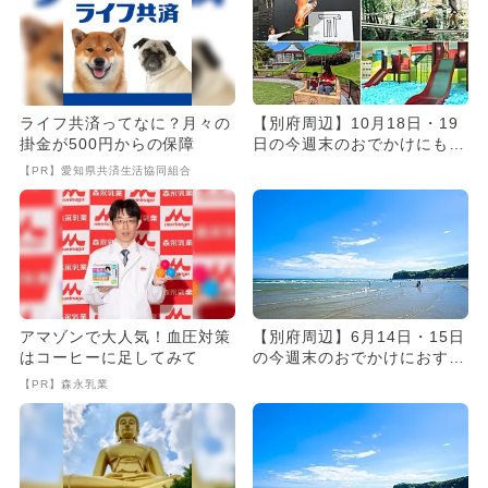
ライフ共済ってなに？月々の
【別府周辺】10月18日・19
掛金が500円からの保障
日の今週末のおでかけにもお
すすめ！人気スポットラン...
【PR】愛知県共済生活協同組合
アマゾンで大人気！血圧対策
【別府周辺】6月14日・15日
はコーヒーに足してみて
の今週末のおでかけにおすす
め！人気スポットランキン...
【PR】森永乳業