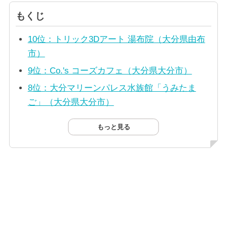
もくじ
10位：トリック3Dアート 湯布院（大分県由布
市）
9位：Co.'s コーズカフェ（大分県大分市）
8位：大分マリーンパレス水族館「うみたま
ご」（大分県大分市）
もっと見る