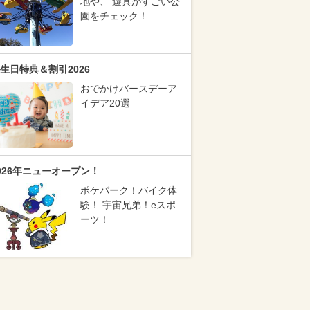
地や、 遊具がすごい公
園をチェック！
生日特典＆割引2026
おでかけバースデーア
イデア20選
026年ニューオープン！
ポケパーク！バイク体
験！ 宇宙兄弟！eスポ
ーツ！