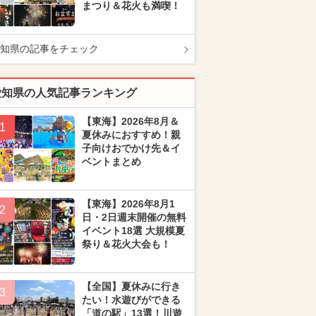
まつり＆花火も満喫！
知県の記事をチェック
愛知県の人気記事ランキング
【東海】2026年8月＆
1
夏休みにおすすめ！親
子向けおでかけ先＆イ
ベントまとめ
【東海】2026年8月1
2
日・2日週末開催の無料
イベント18選 大規模夏
祭り＆花火大会も！
【全国】夏休みに行き
3
たい！水遊びができる
「道の駅」13選！川遊