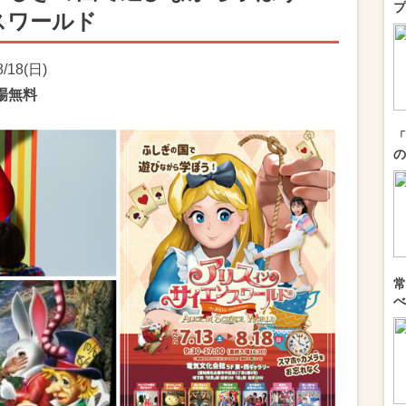
プ
スワールド
/18(日)
場無料
「
の
常
べ