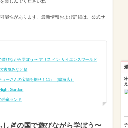
を楽しんでくださいね！
可能性があります。最新情報および詳細は、公式サ
遊びながら学ぼう〜 アリス イン サイエンスワールド
日名古屋みなと祭
冷
チョーさんの宝物を探せ！11』（鳴海店）
え
ght Garden
の恐竜ランド
ふしぎの国で遊びながら学ぼう〜
子