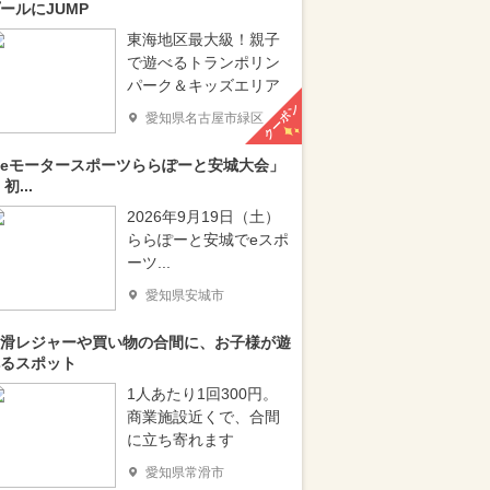
ールにJUMP
東海地区最大級！親子
で遊べるトランポリン
パーク＆キッズエリア
クーポン
愛知県名古屋市緑区
eモータースポーツららぽーと安城大会」
 初...
2026年9月19日（土）
ららぽーと安城でeスポ
ーツ...
愛知県安城市
滑レジャーや買い物の合間に、お子様が遊
るスポット
1人あたり1回300円。
商業施設近くで、合間
に立ち寄れます
愛知県常滑市