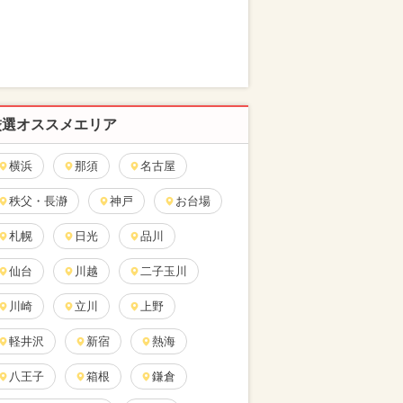
厳選オススメエリア
横浜
那須
名古屋
秩父・長瀞
神戸
お台場
札幌
日光
品川
仙台
川越
二子玉川
川崎
立川
上野
軽井沢
新宿
熱海
八王子
箱根
鎌倉