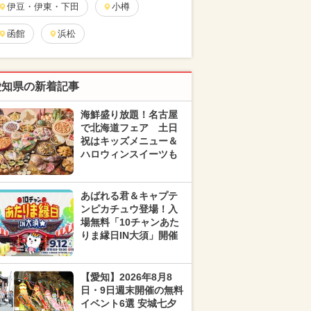
伊豆・伊東・下田
小樽
函館
浜松
愛知県の新着記事
海鮮盛り放題！名古屋
で北海道フェア 土日
祝はキッズメニュー＆
ハロウィンスイーツも
あばれる君＆キャプテ
ンピカチュウ登場！入
場無料「10チャンあた
りま縁日IN大須」開催
【愛知】2026年8月8
日・9日週末開催の無料
イベント6選 安城七夕