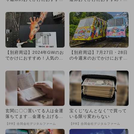
め！人気のスポットランキ
気スポットランキング
ン...
【別府周辺】2024年GWのお
【別府周辺】7月27日・28日
でかけにおすすめ！人気のス
の今週末のおでかけにおすす
ポットランキング
め！人気のスポットランキ...
玄関に〇〇置いてる人は金運
宝くじ“なんとなく”で買って
落ちてます…金運を上げる方
いる限り変わらない
法とは
【PR】合同会社デジタルファーム
【PR】合同会社デジタルファーム