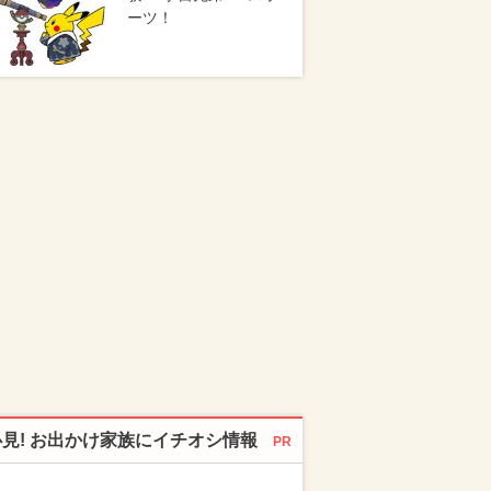
ーツ！
必見! お出かけ家族にイチオシ情報
PR