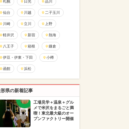
札幌
日光
品川
仙台
川越
二子玉川
川崎
立川
上野
軽井沢
新宿
熱海
八王子
箱根
鎌倉
伊豆・伊東・下田
小樽
函館
浜松
山形県の新着記事
工場見学＋温泉＋グル
メで米沢をまるごと満
喫！東北最大級のオー
プンファクトリー開催