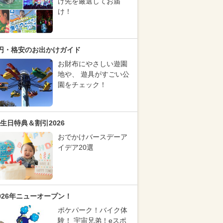
け先を厳選してお届
け！
円・格安のお出かけガイド
お財布にやさしい遊園
地や、 遊具がすごい公
園をチェック！
生日特典＆割引2026
おでかけバースデーア
イデア20選
026年ニューオープン！
ポケパーク！バイク体
験！ 宇宙兄弟！eスポ