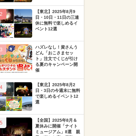
【東北】2025年8月9
2
日・10日・11日の三連
休に無料で楽しめるイ
ベント12選
ハズレなし！資さんう
3
どん「おこさまセッ
ト」注文でくじが引け
る夏のキャンペーン開
催
【東北】2025年8月2
4
日・3日の今週末に無料
で楽しめるイベント12
選
【全国】2025年8月＆
5
夏休みに開催「ナイト
ミュージアム」8選 親