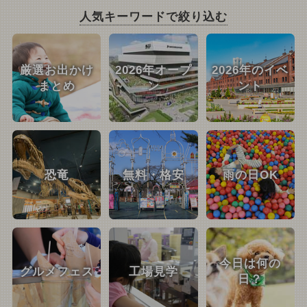
人気キーワードで絞り込む
厳選お出かけ
2026年オープ
2026年のイベ
まとめ
ン
ント
恐竜
無料・格安
雨の日OK
今日は何の
グルメフェス
工場見学
日？