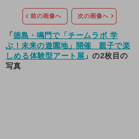
前の画像へ
次の画像へ
「
徳島・鳴門で「チームラボ 学
ぶ！未来の遊園地」開催 親子で楽
しめる体験型アート展
」の2枚目の
写真