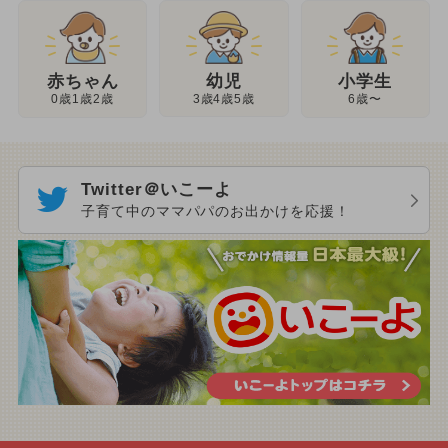
幼児
赤ちゃん
小学生
3歳4歳5歳
0歳1歳2歳
6歳〜
Twitter＠いこーよ
子育て中のママパパのお出かけを応援！