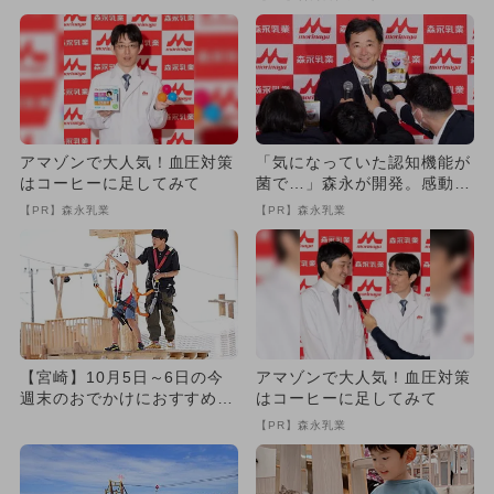
アマゾンで大人気！血圧対策
「気になっていた認知機能が
はコーヒーに足してみて
菌で…」森永が開発。感動の
70代続出
【PR】森永乳業
【PR】森永乳業
【宮崎】10月5日～6日の今
アマゾンで大人気！血圧対策
週末のおでかけにおすすめ！
はコーヒーに足してみて
人気のスポットランキング
【PR】森永乳業