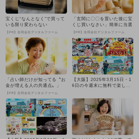
宝くじ“なんとなく”で買って
「玄関に〇〇を置いた後に宝
いる限り変わらない
くじ買いなさい」簡単に当選
【PR】合同会社デジタルファーム
【PR】合同会社デジタルファーム
「占い師だけが知ってる〝お
【大阪】2025年3月15日・1
金が増える人の共通点〟」
6日の今週末に無料で楽しめ
るイベント13選
【PR】合同会社デジタルファーム