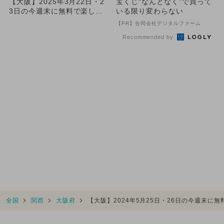
【大阪】2025年3月22日・2
宝くじ“なんとなく”で買って
3日の今週末に無料で楽しめ
いる限り変わらない
るイベント9選
【PR】合同会社デジタルファーム
Recommended by
全国
関西
大阪府
【大阪】2024年5月25日・26日の今週末に