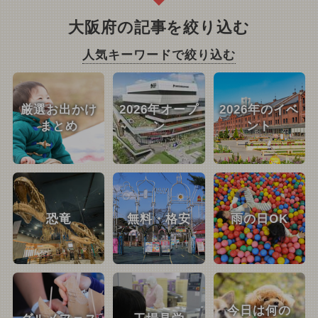
大阪府の記事を絞り込む
人気キーワードで絞り込む
厳選お出かけ
2026年オープ
2026年のイベ
まとめ
ン
ント
恐竜
無料・格安
雨の日OK
今日は何の