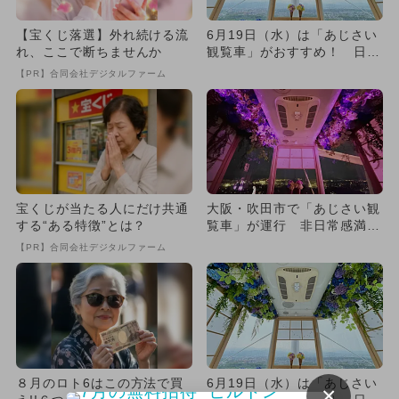
【宝くじ落選】外れ続ける流
6月19日（水）は「あじさい
れ、ここで断ちませんか
観覧車」がおすすめ！ 日本
一の観覧車からの絶景＆新
【PR】合同会社デジタルファーム
体...
宝くじが当たる人にだけ共通
大阪・吹田市で「あじさい観
する“ある特徴”とは？
覧車」が運行 非日常感満載
＆体験型アフタヌーンティー
【PR】合同会社デジタルファーム
も
８月のロト6はこの方法で買
6月19日（水）は「あじさい
×