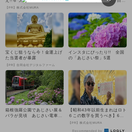
え!!６つの数字が『完全一
観覧車」がおすすめ！ 日本
致』する方法
一の観覧車からの絶景＆新
【PR】株式会社MURA
体...
宝くじ狙うなら今！金運上げ
インスタにぴったり!! 全国
た当選者が暴露
の「あじさい祭」5選
【PR】合同会社デジタルファーム
箱根強羅公園であじさい展＆
【昭和43年以前生まれはロト
バラが見頃 あじさい電車20
６この数字を買うべき】6つ
23も運行
の数字が「完全一致」する
【PR】株式会社MURA
方...
Recommended by