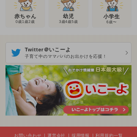
幼児
赤ちゃん
小学生
3歳4歳5歳
0歳1歳2歳
6歳〜
Twitter＠いこーよ
子育て中のママパパのお出かけを応援！
お問い合わせ
運営会社
採用情報
利用規約一覧