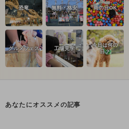
恐竜
無料・格安
雨の日OK
今日は何の
グルメフェス
工場見学
日？
あなたにオススメの記事