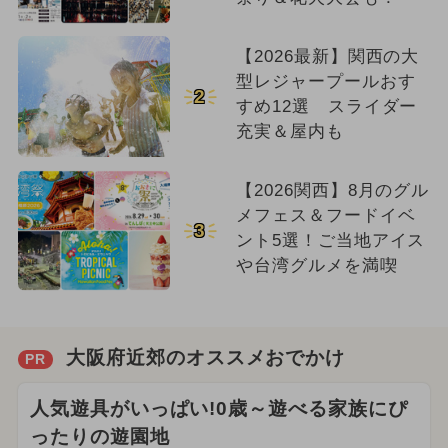
【2026最新】関西の大
型レジャープールおす
2
すめ12選 スライダー
充実＆屋内も
【2026関西】8月のグル
メフェス＆フードイベ
3
ント5選！ご当地アイス
や台湾グルメを満喫
大阪府近郊のオススメおでかけ
PR
人気遊具がいっぱい!0歳～遊べる家族にぴ
ったりの遊園地