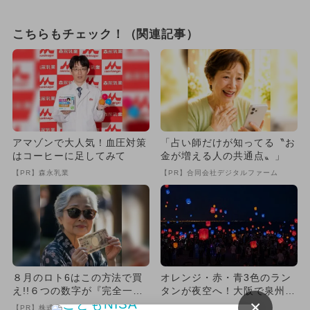
こちらもチェック！（関連記事）
アマゾンで大人気！血圧対策
「占い師だけが知ってる〝お
はコーヒーに足してみて
金が増える人の共通点〟」
【PR】森永乳業
【PR】合同会社デジタルファーム
８月のロト6はこの方法で買
オレンジ・赤・青3色のラン
え!!６つの数字が『完全一
タンが夜空へ！大阪で泉州ビ
×
致』する方法
ーチランタンフェスvol.7...
【PR】株式会社MURA