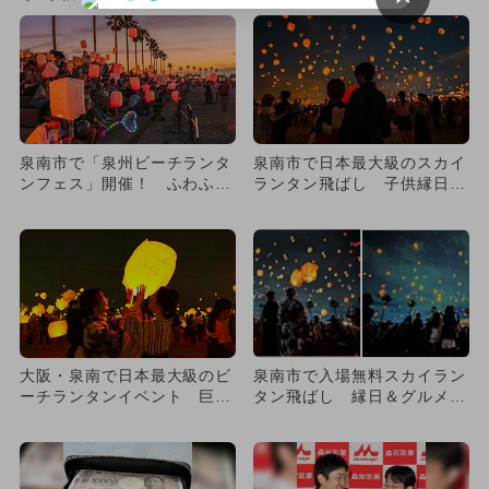
泉南市で「泉州ビーチランタ
泉南市で日本最大級のスカイ
ンフェス」開催！ ふわふわ
ランタン飛ばし 子供縁日＆
遊具や縁日、世界のグルメ
グルメも
も！
大阪・泉南で日本最大級のビ
泉南市で入場無料スカイラン
ーチランタンイベント 巨大
タン飛ばし 縁日＆グルメで
ふわふわ遊具＆キッチンカー
七夕満喫
も