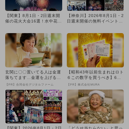
【関東】8月1日・2日週末開
【神奈川】2026年8月1日・2
催の花火大会16選！水中花
日週末開催の無料イベント8
火・尺五寸玉・ナイアガラ
選 大規模夏祭り＆花火...
花...
玄関に〇〇置いてる人は金運
【昭和43年以前生まれはロト
落ちてます…金運を上げる方
６この数字を買うべき】6つ
法とは
の数字が「完全一致」する
【PR】合同会社デジタルファーム
【PR】株式会社MURA
方...
【関東】2026年8月1日・2日
「どうせ当たらない」と思っ