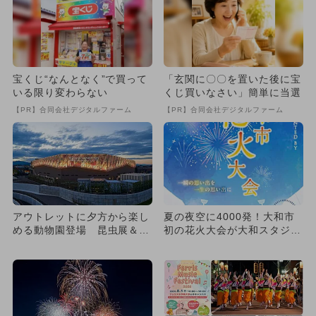
宝くじ“なんとなく”で買って
「玄関に〇〇を置いた後に宝
いる限り変わらない
くじ買いなさい」簡単に当選
【PR】合同会社デジタルファーム
【PR】合同会社デジタルファーム
アウトレットに夕方から楽し
夏の夜空に4000発！大和市
める動物園登場 昆虫展＆家
初の花火大会が大和スタジア
族で楽しめるレモネード作り
ムで開催
も