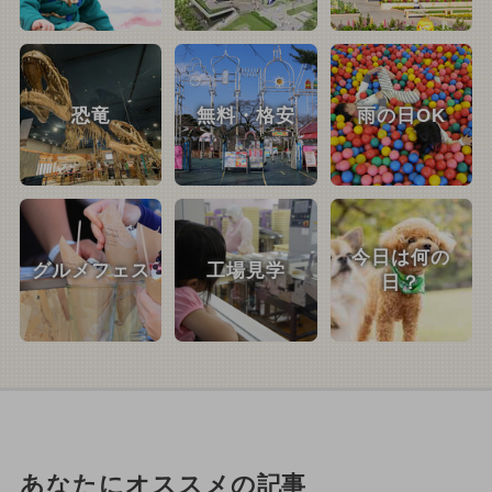
恐竜
無料・格安
雨の日OK
今日は何の
グルメフェス
工場見学
日？
あなたにオススメの記事