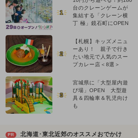
10円から遊べる！約180
台のクレーンゲームが
1
集結する「クレーン横
丁 極」鏡石町にOPEN
【札幌】キッズメニュ
ーあり！ 親子で行き
2
たい地元で人気のスー
プカレー店＜8選＞
宮城県に「大型屋内遊
び場」OPEN 大型遊
3
具＆四輪車＆乳児向け
も
北海道･東北近郊のオススメおでかけ
PR