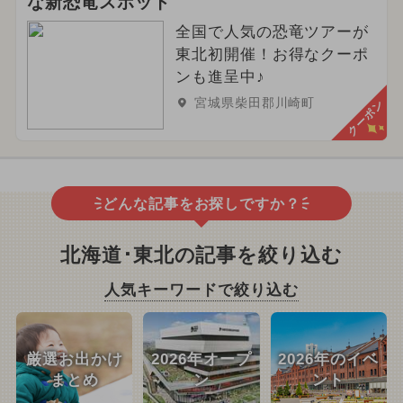
な新恐竜スポット
全国で人気の恐竜ツアーが
東北初開催！お得なクーポ
ンも進呈中♪
宮城県柴田郡川崎町
クーポン
どんな記事をお探しですか？
北海道･東北の記事を絞り込む
人気キーワードで絞り込む
厳選お出かけ
2026年オープ
2026年のイベ
まとめ
ン
ント