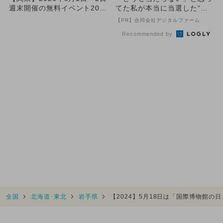
週末開催の無料イベント20選
てた私が本当に当選した“買
大規模夏祭り＆花火...
い方”がこれ
【PR】合同会社デジタルファーム
Recommended by
全国
北海道･東北
岩手県
【2024】5月18日は「国際博物館の