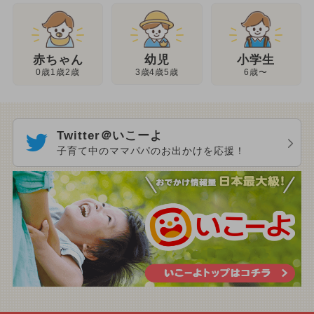
幼児
赤ちゃん
小学生
3歳4歳5歳
0歳1歳2歳
6歳〜
Twitter＠いこーよ
子育て中のママパパのお出かけを応援！