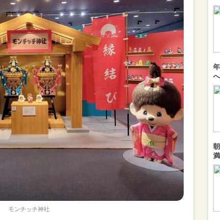
年
へ
朝
満
モンチッチ神社