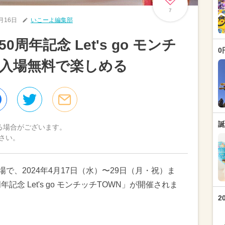
7
4月16日
いこーよ編集部
周年記念 Let's go モンチ
0
 入場無料で楽しめる
誕
る場合がございます。
さい。
場で、2024年4月17日（水）〜29日（月・祝）ま
念 Let's go モンチッチTOWN」が開催されま
2