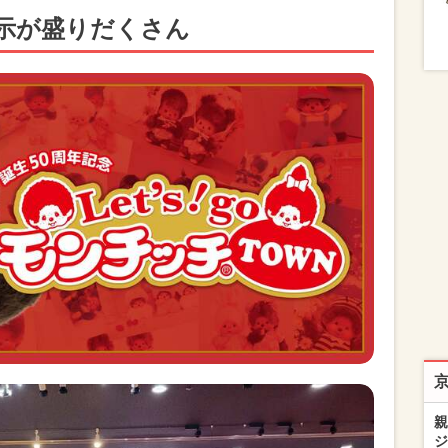
示が盛りだくさん
親
ジ