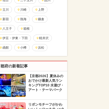
仙台
二子玉川
品川
立川
川崎
上野
新宿
熱海
鎌倉
八王子
箱根
伊豆・伊東・下田
軽井沢
函館
小樽
浜松
京都府の新着記事
【京都2026】夏休みの
おでかけ最新人気ラン
キングTOP10 水遊び・
アート・テーマパーク
リボンモチーフがかわ