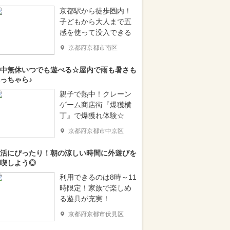
京都駅から徒歩圏内！
子どもから大人まで五
感を使って没入できる
京都府京都市南区
中無休いつでも遊べる☆屋内で雨も暑さも
っちゃら♪
親子で熱中！クレーン
ゲーム商店街『爆獲横
丁』で爆獲れ体験☆
京都府京都市中京区
活にぴったり！朝の涼しい時間に外遊びを
喫しよう◎
利用できるのは8時～11
時限定！家族で楽しめ
る遊具が充実！
京都府京都市伏見区