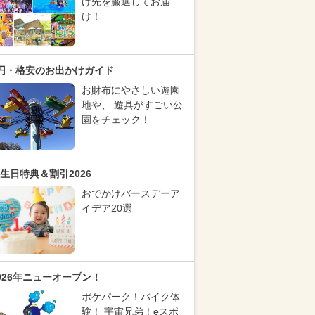
け先を厳選してお届
け！
円・格安のお出かけガイド
お財布にやさしい遊園
地や、 遊具がすごい公
園をチェック！
生日特典＆割引2026
おでかけバースデーア
イデア20選
026年ニューオープン！
ポケパーク！バイク体
験！ 宇宙兄弟！eスポ