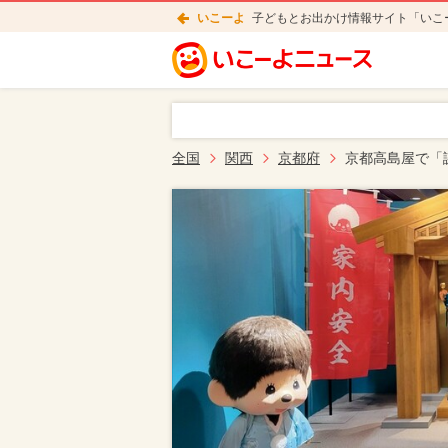
いこーよ
子どもとお出かけ情報サイト「いこ
全国
関西
京都府
京都高島屋で「誕