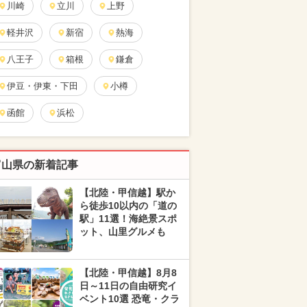
川崎
立川
上野
軽井沢
新宿
熱海
八王子
箱根
鎌倉
伊豆・伊東・下田
小樽
函館
浜松
富山県の新着記事
【北陸・甲信越】駅か
ら徒歩10以内の「道の
駅」11選！海絶景スポ
ット、山里グルメも
【北陸・甲信越】8月8
日～11日の自由研究イ
ベント10選 恐竜・クラ