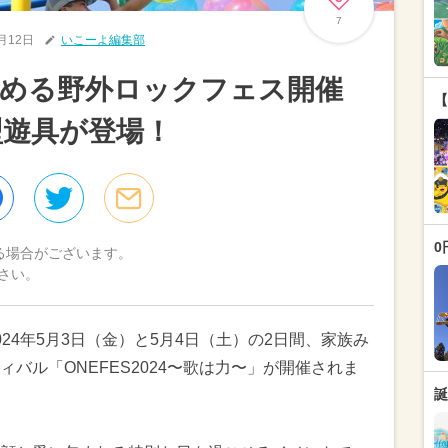
7
4月12日
いこーよ編集部
しめる野外ロックフェス開催
【
型遊具が登場！
0
る場合がございます。
さい。
24年5月3日（金）と5月4日（土）の2日間、家族み
バル「ONEFES2024〜歌は力〜」が開催されま
誕