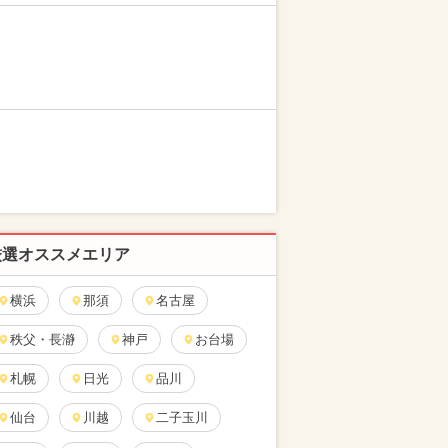
厳選オススメエリア
横浜
那須
名古屋
秩父・長瀞
神戸
お台場
札幌
日光
品川
仙台
川越
二子玉川