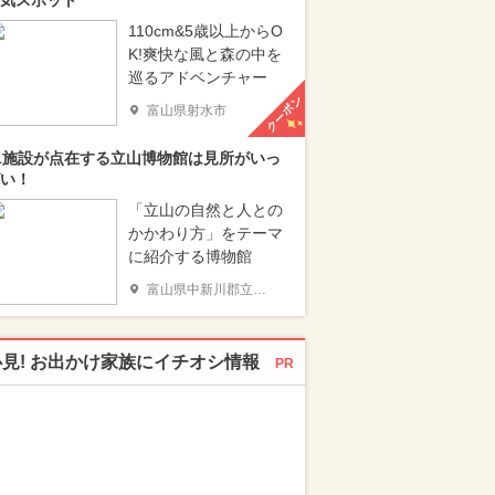
気スポット
110cm&5歳以上からO
K!爽快な風と森の中を
巡るアドベンチャー
クーポン
富山県射水市
1施設が点在する立山博物館は見所がいっ
い！
「立山の自然と人との
かかわり方」をテーマ
に紹介する博物館
富山県中新川郡立山町
必見! お出かけ家族にイチオシ情報
PR