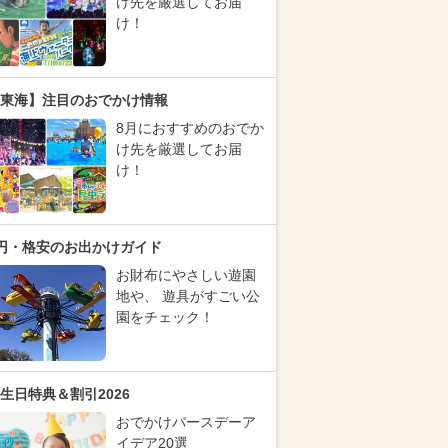
け先を厳選してお届
け！
東海】注目のおでかけ情報
8月におすすめのおでか
け先を厳選してお届
け！
円・格安のお出かけガイド
お財布にやさしい遊園
地や、 遊具がすごい公
園をチェック！
生日特典＆割引2026
おでかけバースデーア
イデア20選