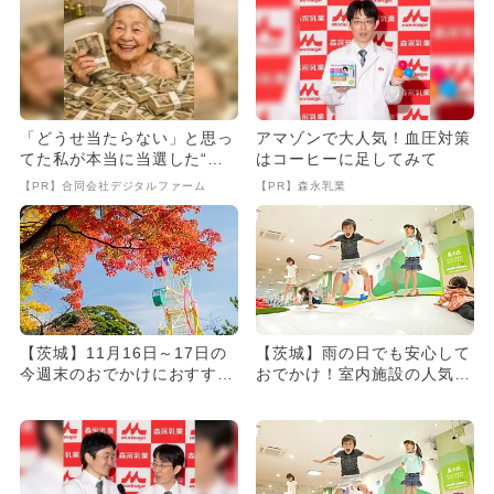
「どうせ当たらない」と思っ
アマゾンで大人気！血圧対策
てた私が本当に当選した“買
はコーヒーに足してみて
い方”がこれ
【PR】合同会社デジタルファーム
【PR】森永乳業
【茨城】11月16日～17日の
【茨城】雨の日でも安心して
今週末のおでかけにおすす
おでかけ！室内施設の人気ス
め！人気のスポットランキ
ポットランキング
ン...