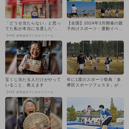
「どうせ当たらない」と思っ
【全国】2024年3月開催の親
てた私が本当に当選した“買
子向けスポーツ・運動イベン
い方”がこれ
ト 参加無料多数！
【PR】合同会社デジタルファーム
宝くじ当たる人だけがやって
年に1度のスポーツ祭典「多
いること、教えます
摩区スポーツフェスタ」が開
催 元日本代表選手も登場
【PR】合同会社デジタルファーム