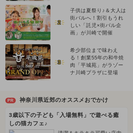
子供は夏祭り♪＆大人は
街バルへ！割引もうれ
2
しい「託児×街バル企
画」が川崎で開催
希少部位まで味わえ
る！創業55年の和牛焼
3
肉「平城苑」がラゾー
ナ川崎プラザに登場
神奈川県近郊のオススメおでかけ
PR
3歳以下の子ども「入場無料」で遊べる癒
しの猫カフェ♪