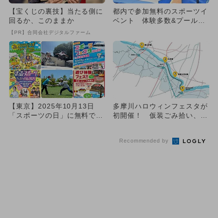
【宝くじの裏技】当たる側に
都内で参加無料のスポーツイ
回るか、このままか
ベント 体験多数&プール無
料開放も
【PR】合同会社デジタルファーム
【東京】2025年10月13日
多摩川ハロウィンフェスタが
「スポーツの日」に無料で楽
初開催！ 仮装ごみ拾い、映
しめるイベント8選
画、スポーツなどイベント多
数
Recommended by