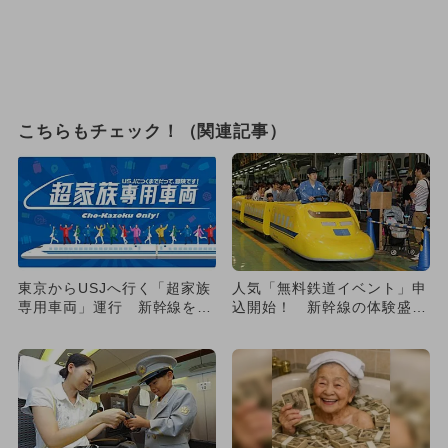
こちらもチェック！（関連記事）
東京からUSJへ行く「超家族
人気「無料鉄道イベント」申
専用車両」運行 新幹線を一
込開始！ 新幹線の体験盛り
部貸切＆エンタメ満載
だくさん