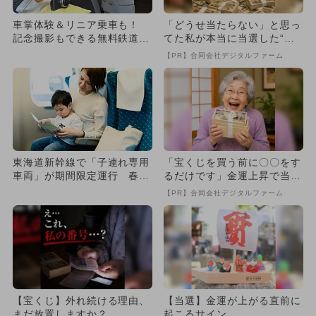
車掌体験＆リニア乗車も！
「どうせ当たらない」と思っ
記念撮影もできる無料鉄道イ
てた私が本当に当選した“買
ベント
い方”がこれ
【PR】合同会社デジタルファーム
東海道新幹線で「子連れ専用
「宝くじを買う前に〇〇をす
車両」が期間限定運行 春休
るだけです」金運上昇で当選
みに最適
者が続出
【PR】合同会社デジタルファーム
【宝くじ】外れ続ける理由、
【当選】金運が上がる直前に
まだ放置しますか？
起こるサイン