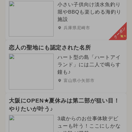
小さい子供向け淡水魚釣り
堀やBBQも楽しめる海釣り
施設
兵庫県尼崎市
クーポン
恋人の聖地にも認定された名所
ハート型の島「ハートアイ
ランド」には二人で鳴らす
鐘も♪
富山県小矢部市
大阪にOPEN★夏休みは第二部が狙い目！
やりたいが叶う♪
3歳からのお仕事体験デビ
ューも叶う！ここにしかな