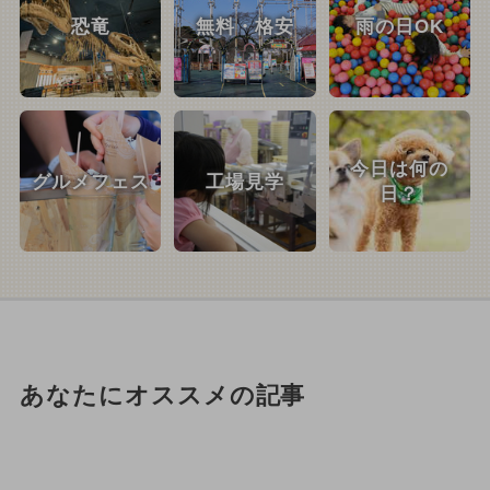
恐竜
無料・格安
雨の日OK
今日は何の
グルメフェス
工場見学
日？
あなたにオススメの記事