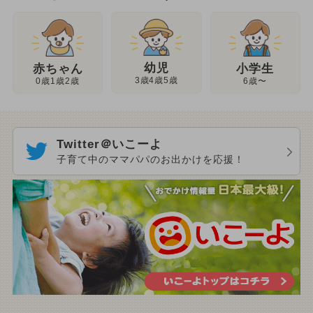
幼児
赤ちゃん
小学生
3歳4歳5歳
0歳1歳2歳
6歳〜
Twitter＠いこーよ
子育て中のママパパのお出かけを応援！