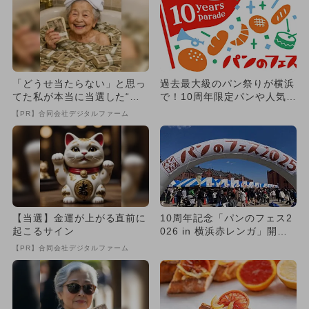
「どうせ当たらない」と思っ
過去最大級のパン祭りが横浜
てた私が本当に当選した“買
で！10周年限定パンや人気店
い方”がこれ
も続々出店、最速入場券も
【PR】合同会社デジタルファーム
発...
【当選】金運が上がる直前に
10周年記念「パンのフェス2
起こるサイン
026 in 横浜赤レンガ」開
催！ 日本最大級のパン...
【PR】合同会社デジタルファーム