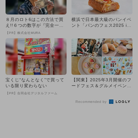
８月のロト6はこの方法で買
横浜で日本最大級のパンイベ
え!!６つの数字が『完全一
ント「パンのフェス2025 in
致』する方法
横浜赤レンガ」が開催...
【PR】株式会社MURA
宝くじ“なんとなく”で買って
【関東】2025年3月開催のフ
いる限り変わらない
ードフェス＆グルメイベント
10選 入場無料＆体験充...
【PR】合同会社デジタルファーム
Recommended by