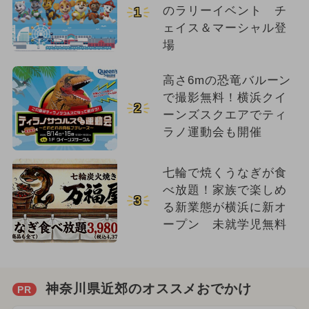
のラリーイベント チ
1
ェイス＆マーシャル登
場
高さ6mの恐竜バルーン
で撮影無料！横浜クイ
2
ーンズスクエアでティ
ラノ運動会も開催
七輪で焼くうなぎが食
べ放題！家族で楽しめ
3
る新業態が横浜に新オ
ープン 未就学児無料
神奈川県近郊のオススメおでかけ
PR