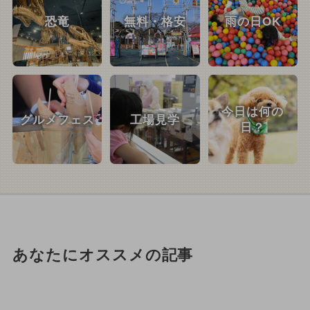
恐竜
無料・格安
雨の日OK
今日は何の
グルメフェス
工場見学
日？
あなたにオススメの記事