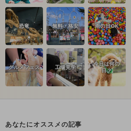
恐竜
無料・格安
雨の日OK
今日は何の
グルメフェス
工場見学
日？
あなたにオススメの記事