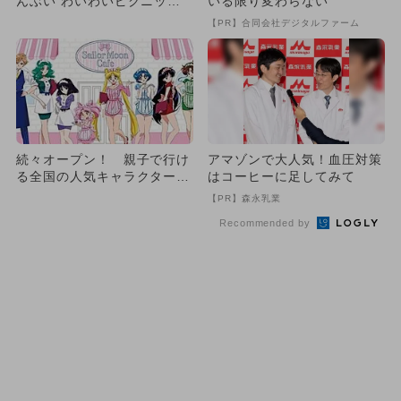
んぶい わいわいピクニック
いる限り変わらない
カフェ」開催 結成5年をお
【PR】合同会社デジタルファーム
祝...
続々オープン！ 親子で行け
アマゾンで大人気！血圧対策
る全国の人気キャラクターカ
はコーヒーに足してみて
フェ10選
【PR】森永乳業
Recommended by