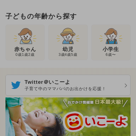
子どもの年齢から探す
幼児
赤ちゃん
小学生
3歳4歳5歳
0歳1歳2歳
6歳〜
Twitter＠いこーよ
子育て中のママパパのお出かけを応援！