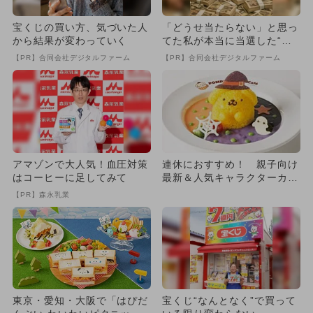
宝くじの買い方、気づいた人
「どうせ当たらない」と思っ
から結果が変わっていく
てた私が本当に当選した“買
い方”がこれ
【PR】合同会社デジタルファーム
【PR】合同会社デジタルファーム
アマゾンで大人気！血圧対策
連休におすすめ！ 親子向け
はコーヒーに足してみて
最新＆人気キャラクターカフ
ェ8選
【PR】森永乳業
東京・愛知・大阪で「はぴだ
宝くじ“なんとなく”で買って