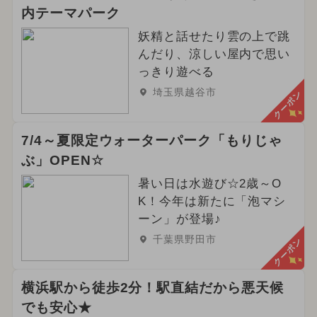
内テーマパーク
妖精と話せたり雲の上で跳
んだり、涼しい屋内で思い
っきり遊べる
埼玉県越谷市
クーポン
7/4～夏限定ウォーターパーク「もりじゃ
ぶ」OPEN☆
暑い日は水遊び☆2歳～O
K！今年は新たに「泡マシ
ーン」が登場♪
千葉県野田市
クーポン
横浜駅から徒歩2分！駅直結だから悪天候
でも安心★