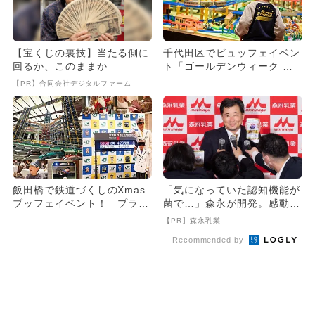
【宝くじの裏技】当たる側に
千代田区でビュッフェイベン
回るか、このままか
ト「ゴールデンウィーク フ
ァミリーフェスタ2024」
【PR】合同会社デジタルファーム
開...
飯田橋で鉄道づくしのXmas
「気になっていた認知機能が
ブッフェイベント！ プラレ
菌で…」森永が開発。感動の
ール巨大ジオラマなど体験
70代続出
【PR】森永乳業
満...
Recommended by