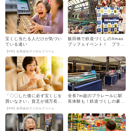
宝くじ当たる人だけが気づい
飯田橋で鉄道づくしのXmas
ている違い
ブッフェイベント！ プラレ
ール巨大ジオラマなど体験
【PR】合同会社デジタルファーム
満...
「〇〇した後に必ず宝くじを
全長7m超のプラレールに駅
買いなさい」貧乏が億万長者
長体験も！鉄道づくしの豪華
に
ブッフェがGWに飯田橋のホ
【PR】合同会社デジタルファーム
テ...