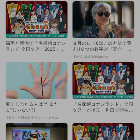
福岡と新潟で「名探偵コナン
８月のロト6はこの方法で買
ランド 全国ツアー2025」開
え!!６つの数字が『完全一
催 人気キャラクターと撮...
致』する方法
【PR】株式会社MURA
宝くじ当たる人は“たまた
『名探偵コナンランド』全国
ま”じゃない?!
ツアーが埼玉・川口で開催！
キャラクター撮影会も
【PR】合同会社デジタルファーム