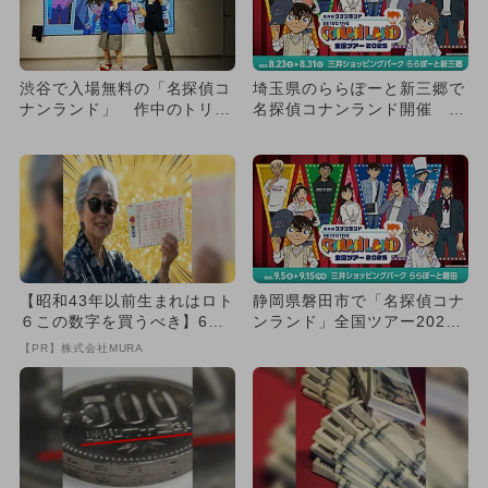
渋谷で入場無料の「名探偵コ
埼玉県のららぽーと新三郷で
ナンランド」 作中のトリッ
名探偵コナンランド開催 新
クを体験
グッズ＆キャラクター撮影会
も
【昭和43年以前生まれはロト
静岡県磐田市で「名探偵コナ
６この数字を買うべき】6つ
ンランド」全国ツアー2025
の数字が「完全一致」する
が開催 グッズ販売や撮影
【PR】株式会社MURA
方...
会...