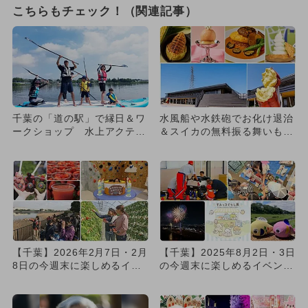
こちらもチェック！（関連記事）
千葉の「道の駅」で縁日＆ワ
水風船や水鉄砲でお化け退治
ークショップ 水上アクティ
＆スイカの無料振る舞いも！
ビティも
道の駅常総でびしょ濡れ夏祭
り
【千葉】2026年2月7日・2月
【千葉】2025年8月2日・3日
8日の今週末に楽しめるイベ
の今週末に楽しめるイベント
ント6選 無料イベント...
13選 無料イベントも...