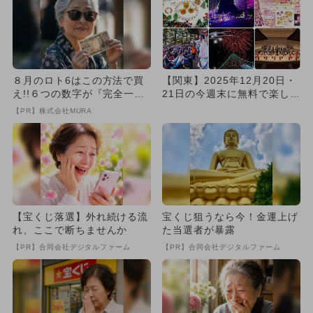
８月のロト6はこの方法で買
【関東】2025年12月20日・
え!!６つの数字が『完全一
21日の今週末に無料で楽しめ
致』する方法
るイベント14選
【PR】株式会社MURA
【宝くじ落選】外れ続ける流
宝くじ狙うなら今！金運上げ
れ、ここで断ちませんか
た当選者が暴露
【PR】合同会社デジタルファーム
【PR】合同会社デジタルファーム