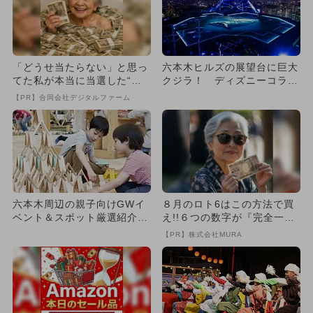
「どうせ当たらない」と思っ
六本木ヒルズの展望台に巨大
てた私が本当に当選した“買
クジラ！ ディズニーコラボ
い方”がこれ
カフェも
【PR】合同会社デジタルファーム
六本木周辺の親子向けGWイ
８月のロト6はこの方法で買
ベント＆スポット厳選紹介
え!!６つの数字が『完全一
無料も多数
致』する方法
【PR】株式会社MURA