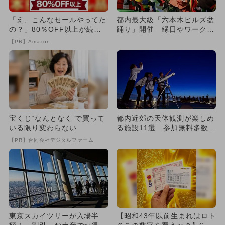
「え、こんなセールやってた
都内最大級「六本木ヒルズ盆
の？」80％OFF以上が続々
踊り」開催 縁日やワークシ
登場！Amazonの本気が...
ョップも
【PR】Amazon
宝くじ“なんとなく”で買って
都内近郊の天体観測が楽しめ
いる限り変わらない
る施設11選 参加無料多数＆
23区内も
【PR】合同会社デジタルファーム
東京スカイツリーが入場半
【昭和43年以前生まれはロト