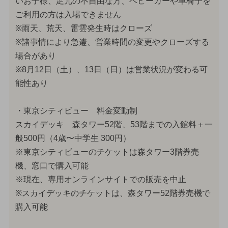
いお子様、足元の不自由な方、ベビーカーや車椅子を
ご利用の方は入場できません
※雨天、荒天、雷雲発生時はクローズ
※諸事情により急遽、営業時間の変更やクローズする
場合があり
※8月12日（土）、13日（日）は営業状況が変わる可
能性あり
・東京シティビュー 料金変動制
スカイデッキ 森タワー52階、53階までの入館料＋一
般500円（4歳〜中学生 300円）
※東京シティビューのチケットは森タワー3階券売
機、窓口で購入可能
※現在、専用オンラインサイトでの販売を中止
※スカイデッキのチケットは、森タワー52階券売機で
購入可能