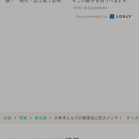
額！ 割引・お土産でお得満
６この数字を買うべき】6つ
載＆遊具も
の数字が「完全一致」する
【PR】株式会社MURA
方...
Recommended by
全国
関東
東京都
六本木ヒルズの展望台に巨大クジラ！ ディズ