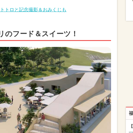
トトロと記念撮影＆おみくじも
リのフード＆スイーツ！
【