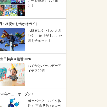
け先を厳選してお届
け！
円・格安のお出かけガイド
お財布にやさしい遊園
地や、 遊具がすごい公
園をチェック！
生日特典＆割引2026
おでかけバースデーア
イデア20選
026年ニューオープン！
ポケパーク！バイク体
験！ 宇宙兄弟！eスポ