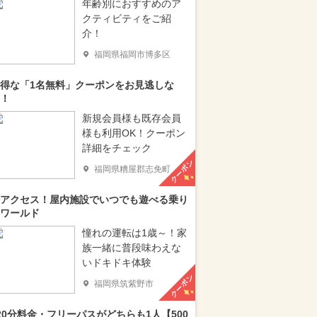
年齢別におすすめのア
クティビティをご紹
介！
福岡県福岡市博多区
得な「1名無料」クーポンをお見逃しな
！
新規会員様も既存会員
様も利用OK！クーポン
詳細をチェック
クーポン
福岡県糟屋郡志免町
アクセス！屋内施設でいつでも遊べる乗り
ワールド
憧れの運転は1歳～！家
族一緒に普段味わえな
いドキドキ体験
クーポン
福岡県筑紫野市
20分料金・フリーパスがどちらも1人【500