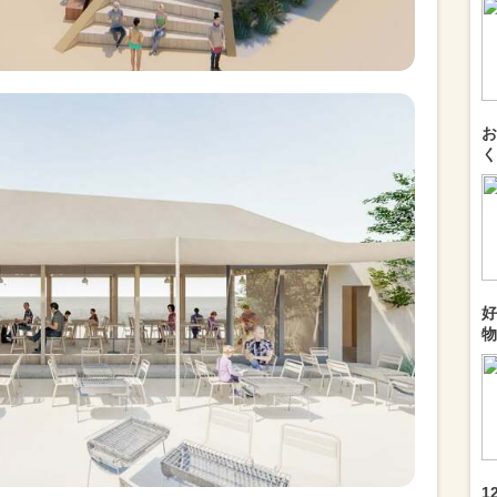
お
く
好
物
1