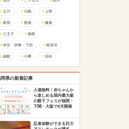
仙台
二子玉川
品川
立川
川崎
上野
新宿
熱海
鎌倉
八王子
箱根
伊豆・伊東・下田
軽井沢
函館
小樽
浜松
福岡県の新着記事
入場無料！赤ちゃんか
ら楽しめる国内最大級
の親子フェスが福岡・
下関・大阪で8月開催
忍者体験ができる巨大