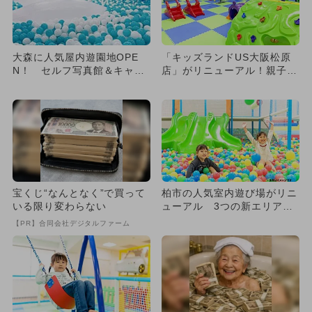
大森に人気屋内遊園地OPE
「キッズランドUS大阪松原
N！ セルフ写真館＆キャン
店」がリニューアル！親子で
プコーナーも
楽しむ室内遊園地がパワーア
ッ...
宝くじ“なんとなく”で買って
柏市の人気室内遊び場がリニ
いる限り変わらない
ューアル 3つの新エリアで
子供夢中
【PR】合同会社デジタルファーム