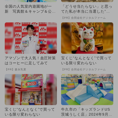
全国の人気室内遊園地が一
「どうせ当たらない」と思っ
新 写真館＆キャンプ＆公園
てた私が本当に当選した“買
コーナーも
い方”がこれ
【PR】合同会社デジタルファーム
アマゾンで大人気！血圧対策
宝くじ“なんとなく”で買って
はコーヒーに足してみて
いる限り変わらない
【PR】森永乳業
【PR】合同会社デジタルファーム
宝くじ“なんとなく”で買って
牛久市の「キッズランドUS
いる限り変わらない
茨城うしく店」2024年9月に