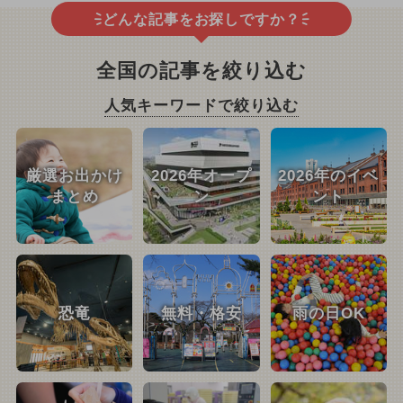
どんな記事をお探しですか？
全国の記事を絞り込む
人気キーワードで絞り込む
厳選お出かけ
2026年オープ
2026年のイベ
まとめ
ン
ント
恐竜
無料・格安
雨の日OK