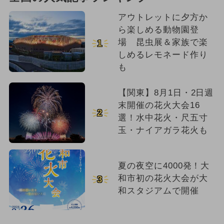
アウトレットに夕方か
ら楽しめる動物園登
場 昆虫展＆家族で楽
1
しめるレモネード作り
も
【関東】8月1日・2日週
末開催の花火大会16
2
選！水中花火・尺五寸
玉・ナイアガラ花火も
夏の夜空に4000発！大
和市初の花火大会が大
3
和スタジアムで開催