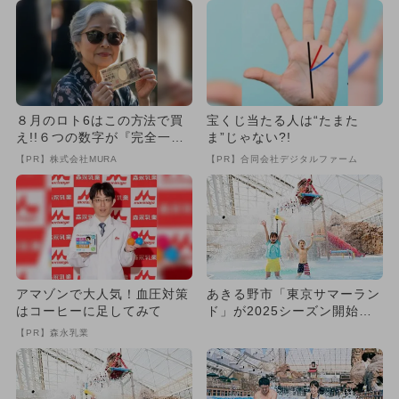
８月のロト6はこの方法で買
宝くじ当たる人は“たまた
え!!６つの数字が『完全一
ま”じゃない?!
致』する方法
【PR】株式会社MURA
【PR】合同会社デジタルファーム
アマゾンで大人気！血圧対策
あきる野市「東京サマーラン
はコーヒーに足してみて
ド」が2025シーズン開始
プール＆遊園地で一日中楽
【PR】森永乳業
し...