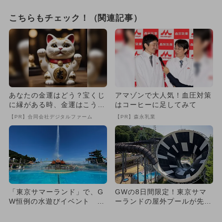
こちらもチェック！（関連記事）
あなたの金運はどう？宝くじ
アマゾンで大人気！血圧対策
に縁がある時、金運はこう変
はコーヒーに足してみて
わる
【PR】合同会社デジタルファーム
【PR】森永乳業
「東京サマーランド」で、G
GWの8日間限定！東京サマ
W恒例の水遊びイベント 屋
ーランドの屋外プールが先行
外プールエリアも一部オープ
オープン＆水上アクティビテ
ン...
ィ...