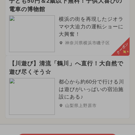
子ども50円＆2歳以下無料！子供大喜びの
電車の博物館
横浜の街を再現したジオラ
マや大迫力の運転ショーに
大興奮！
神奈川県横浜市磯子区
クーポン
【川遊び】清流「鶴川」へ直行！大自然で
遊び尽くそう☆
都心から約60分で行ける川
は遊びがいっぱいの宿泊施
設にある♪
山梨県上野原市