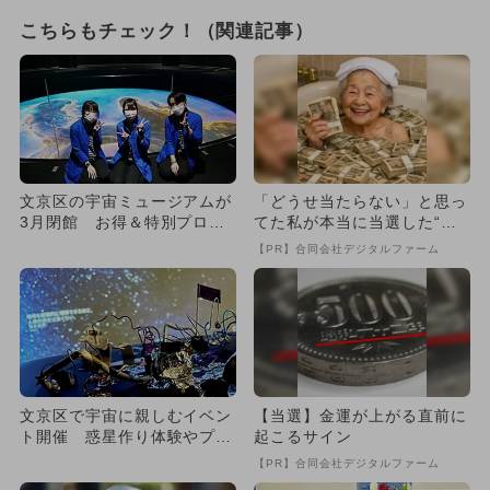
こちらもチェック！（関連記事）
文京区の宇宙ミュージアムが
「どうせ当たらない」と思っ
3月閉館 お得＆特別プログ
てた私が本当に当選した“買
ラム開催
い方”がこれ
【PR】合同会社デジタルファーム
文京区で宇宙に親しむイベン
【当選】金運が上がる直前に
ト開催 惑星作り体験やプレ
起こるサイン
ゼントも
【PR】合同会社デジタルファーム