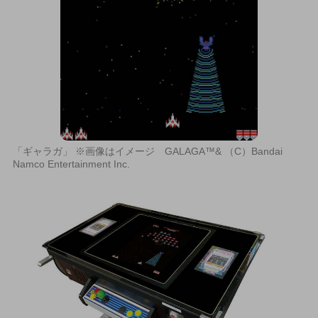
「ギャラガ」 ※画像はイメージ GALAGA™& （C）Bandai
Namco Entertainment Inc.