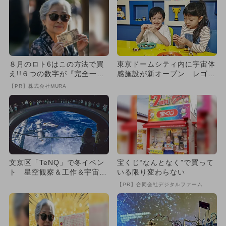
８月のロト6はこの方法で買
東京ドームシティ内に宇宙体
え!!６つの数字が『完全一
感施設が新オープン レゴブ
致』する方法
ロックとコラボした企画展開
【PR】株式会社MURA
催
文京区「TeNQ」で冬イベン
宝くじ“なんとなく”で買って
ト 星空観察＆工作＆宇宙兄
いる限り変わらない
弟の展示も
【PR】合同会社デジタルファーム