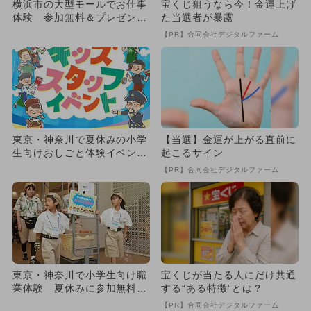
横浜市の大型モールでお仕事
宝くじ狙うなら今！金運上げ
体験 参加無料＆プレゼント
た当選者が暴露
もらえる
【PR】合同会社デジタルファーム
東京・神奈川で夏休みの小学
【当選】金運が上がる直前に
生向けおしごと体験イベン
起こるサイン
ト 体験数229枠＆参加費無
【PR】合同会社デジタルファーム
料...
東京・神奈川で小学生向け職
宝くじが当たる人にだけ共通
業体験 夏休みに参加無料で
する“ある特徴”とは？
楽しめる
【PR】合同会社デジタルファーム