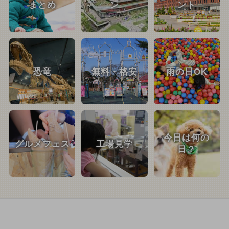
まとめ
ン
ント
恐竜
無料・格安
雨の日OK
今日は何の
グルメフェス
工場見学
日？