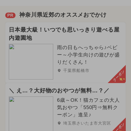
神奈川県近郊のオススメおでかけ
PR
日本最大級！いつでも思いっきり遊べる屋
内遊園地
雨の日もへっちゃら♪ベビ
ー～小学生向けの遊びが盛
りだくさん！
千葉県船橋市
クーポン
＼ え…？大好物のおやつが無料…？／
6歳～OK！猫カフェの大人
気おやつ「550円⇒無料ク
ーポン」進呈♪
埼玉県さいたま市大宮区
クーポン