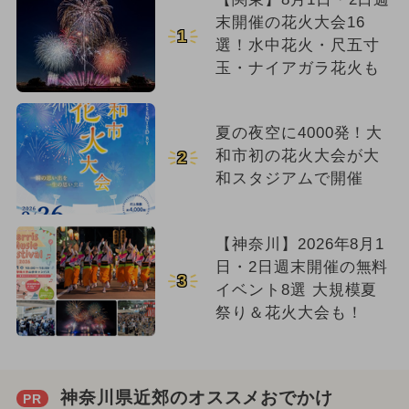
末開催の花火大会16
1
選！水中花火・尺五寸
玉・ナイアガラ花火も
夏の夜空に4000発！大
和市初の花火大会が大
2
和スタジアムで開催
【神奈川】2026年8月1
日・2日週末開催の無料
3
イベント8選 大規模夏
祭り＆花火大会も！
神奈川県近郊のオススメおでかけ
PR