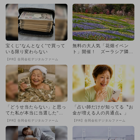
宝くじ“なんとなく”で買って
無料の大人気「花畑イベン
いる限り変わらない
ト」開催！ ズーラシア隣接
で1日満喫
【PR】合同会社デジタルファーム
「どうせ当たらない」と思っ
「占い師だけが知ってる〝お
てた私が本当に当選した“買
金が増える人の共通点〟」
い方”がこれ
【PR】合同会社デジタルファーム
【PR】合同会社デジタルファーム