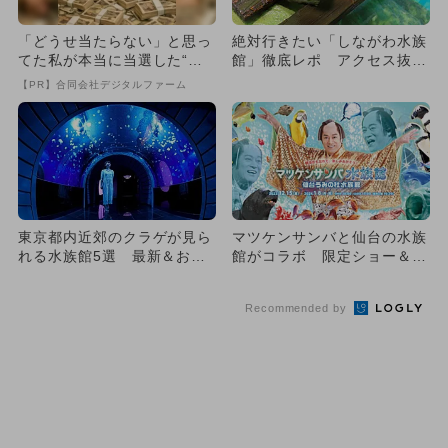
「どうせ当たらない」と思っ
絶対行きたい「しながわ水族
てた私が本当に当選した“買
館」徹底レポ アクセス抜群
い方”がこれ
＆イルカショー・エサやり満
【PR】合同会社デジタルファーム
喫
東京都内近郊のクラゲが見ら
マツケンサンバと仙台の水族
れる水族館5選 最新＆おす
館がコラボ 限定ショー＆展
すめ厳選
示も必見
Recommended by