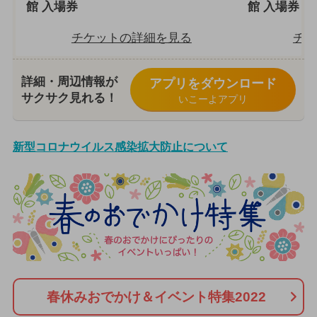
館 入場券
館 入場券
チケットの詳細を見る
チケ
詳細・周辺情報が
アプリをダウンロード
サクサク見れる！
いこーよアプリ
新型コロナウイルス感染拡大防止について
春休みおでかけ＆イベント特集2022