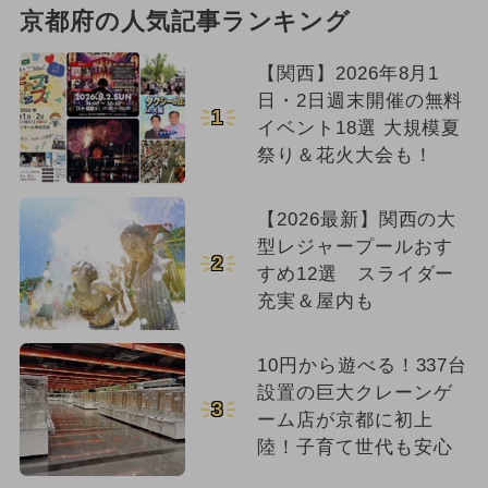
京都府の人気記事ランキング
【関西】2026年8月1
日・2日週末開催の無料
1
イベント18選 大規模夏
祭り＆花火大会も！
【2026最新】関西の大
型レジャープールおす
2
すめ12選 スライダー
充実＆屋内も
10円から遊べる！337台
設置の巨大クレーンゲ
3
ーム店が京都に初上
陸！子育て世代も安心