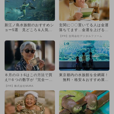
新江ノ島水族館のおすすめシ
玄関に〇〇置いてる人は金運
ョー5選 見どころ＆人気の
落ちてます…金運を上げる方
理由も！
法とは
【PR】合同会社デジタルファーム
８月のロト6はこの方法で買
東京都内の水族館を全網羅！
え!!６つの数字が『完全一
無料・格安＆おすすめ展示
致』する方法
も紹介
【PR】株式会社MURA