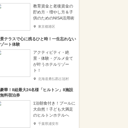
教育資金と老後資金の
貯め方・増やし方＆子
供のためのNISA活用術
東京都港区
景テラスで心に残るひと時！一生忘れない
ゾート体験
アクティビティ・絶
景・体験・グルメ全て
が叶うホテルリゾー
ト！
北海道勇払郡占冠村
豪華！8組最大24名様「ヒルトン」8施設
無料宿泊券
1泊朝食付き！プールに
大自然！子ども大満足
のヒルトンホテルへ
千葉県浦安市