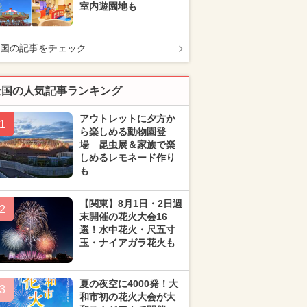
室内遊園地も
国の記事をチェック
全国の人気記事ランキング
アウトレットに夕方か
1
ら楽しめる動物園登
場 昆虫展＆家族で楽
しめるレモネード作り
も
【関東】8月1日・2日週
2
末開催の花火大会16
選！水中花火・尺五寸
玉・ナイアガラ花火も
夏の夜空に4000発！大
3
和市初の花火大会が大