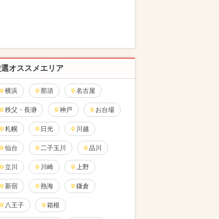
厳選オススメエリア
横浜
那須
名古屋
秩父・長瀞
神戸
お台場
札幌
日光
川越
仙台
二子玉川
品川
立川
川崎
上野
新宿
熱海
鎌倉
八王子
箱根