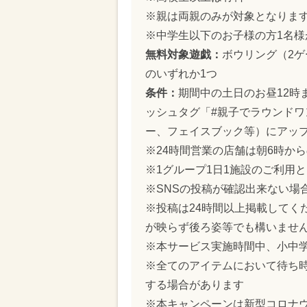
※親は両親のみが対象となりま
※中学生以下のお子様の方1名
無料対象遊戯：
ボウリング（2ゲ
のいずれか1つ
条件：
期間中の土日のお昼12時
ッシュタグ「#親子でラウンドワ
ー、フェイスブック等）にアッ
※24時間営業の店舗は朝6時か
※1グループ1日1施設のご利用
※SNSの投稿が確認出来ない場
※投稿は24時間以上掲載してく
が映らず後ろ姿等でも構いませ
※本サービス実施時間中、小中
※全てのアイテムにおいて待ち時
する場合があります
※本キャンペーンは新型コロナ