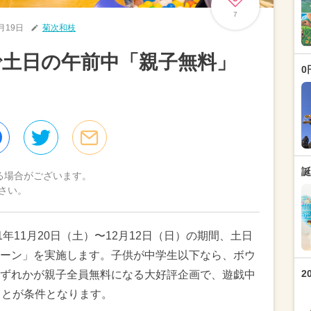
7
1月19日
菊次和枝
で土日の午前中「親子無料」
0
誕
る場合がございます。
さい。
年11月20日（土）〜12月12日（日）の期間、土日
ーン」を実施します。子供が中学生以下なら、ボウ
2
ずれかが親子全員無料になる大好評企画で、遊戯中
ことが条件となります。