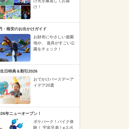
け先を厳選してお届
け！
円・格安のお出かけガイド
お財布にやさしい遊園
地や、 遊具がすごい公
園をチェック！
生日特典＆割引2026
おでかけバースデーア
イデア20選
026年ニューオープン！
ポケパーク！バイク体
験！ 宇宙兄弟！eスポ