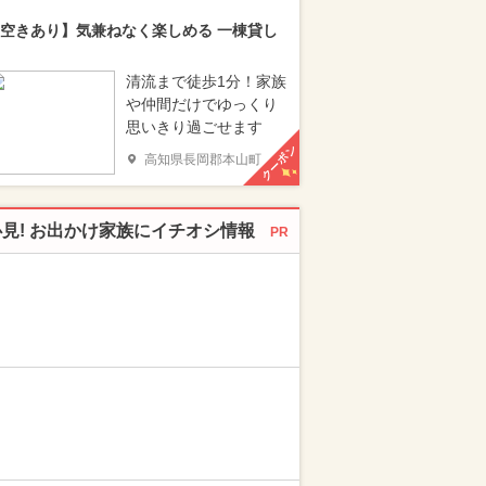
空きあり】気兼ねなく楽しめる 一棟貸し
清流まで徒歩1分！家族
や仲間だけでゆっくり
思いきり過ごせます
クーポン
高知県長岡郡本山町
必見! お出かけ家族にイチオシ情報
PR