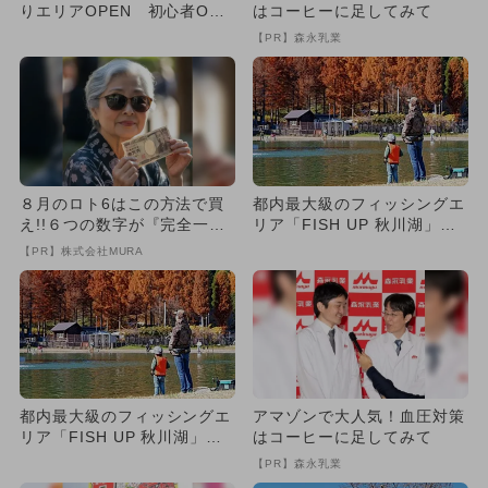
りエリアOPEN 初心者OK
はコーヒーに足してみて
＆BBQ場も！
【PR】森永乳業
８月のロト6はこの方法で買
都内最大級のフィッシングエ
え!!６つの数字が『完全一
リア「FISH UP 秋川湖」が
致』する方法
シーズンin 釣りデビ...
【PR】株式会社MURA
都内最大級のフィッシングエ
アマゾンで大人気！血圧対策
リア「FISH UP 秋川湖」が
はコーヒーに足してみて
シーズンin 釣りデビ...
【PR】森永乳業