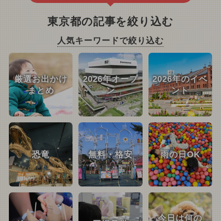
東京都の記事を絞り込む
人気キーワードで絞り込む
厳選お出かけ
2026年オープ
2026年のイベ
まとめ
ン
ント
恐竜
無料・格安
雨の日OK
今日は何の