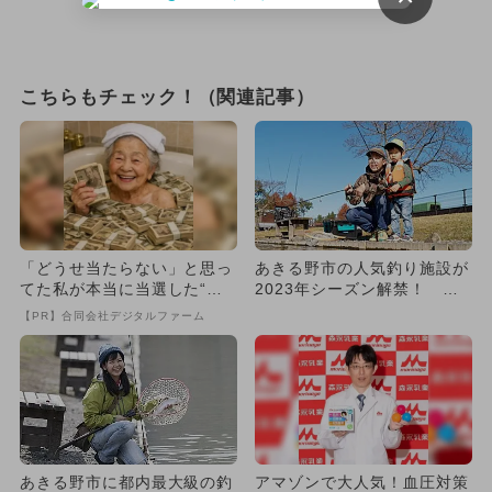
こちらもチェック！（関連記事）
「どうせ当たらない」と思っ
あきる野市の人気釣り施設が
てた私が本当に当選した“買
2023年シーズン解禁！ 家
い方”がこれ
族エリアも
【PR】合同会社デジタルファーム
あきる野市に都内最大級の釣
アマゾンで大人気！血圧対策