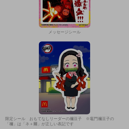
メッセージシール
限定シール おもてなしリーダーの禰豆子 ※竈門禰豆子の
「禰」は「ネ＋爾」が正しい表記です