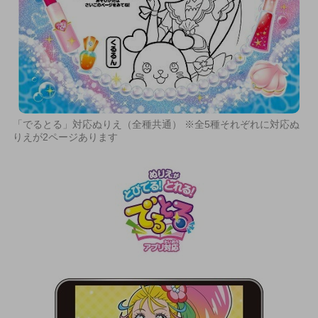
「でるとる」対応ぬりえ（全種共通） ※全5種それぞれに対応ぬ
りえが2ページあります