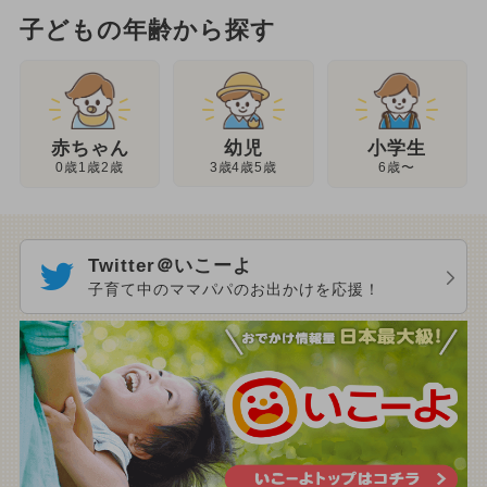
子どもの年齢から探す
幼児
赤ちゃん
小学生
3歳4歳5歳
0歳1歳2歳
6歳〜
Twitter＠いこーよ
子育て中のママパパのお出かけを応援！