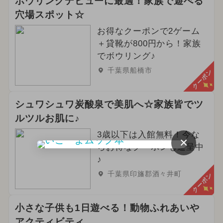
ボウリングデビューに最適！家族で遊べる
穴場スポット☆
お得なクーポンで2ゲーム
＋貸靴が800円から！家族
でボウリング♪
千葉県船橋市
クーポン
シュワシュワ炭酸泉で美肌へ☆家族皆でツ
ルツルお肌に♪
3歳以下は入館無料！今な
×
らお得なクーポンも進呈中
♪
千葉県印旛郡酒々井町
クーポン
小さな子供も1日遊べる！動物ふれあいや
アクティビティ