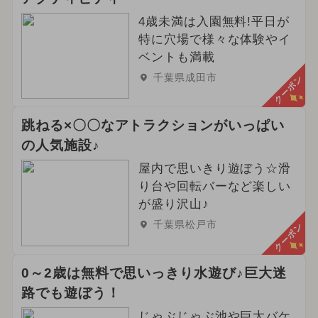
4歳未満は入園無料!平日が
特に穴場で様々な体験やイ
ベントも満載
千葉県成田市
クーポン
跳ねる×〇〇なアトラクションがいっぱい
の人気施設♪
屋内で思いきり遊ぼう☆滑
り台や回転バーなど楽しい
が盛り沢山♪
千葉県松戸市
クーポン
0～2歳は無料で思いっきり水遊び♪巨大迷
路でも遊ぼう！
じゃぶじゃぶ池や巨大バケ