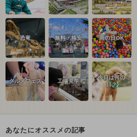
恐竜
無料・格安
雨の日OK
今日は何の
グルメフェス
工場見学
日？
あなたにオススメの記事