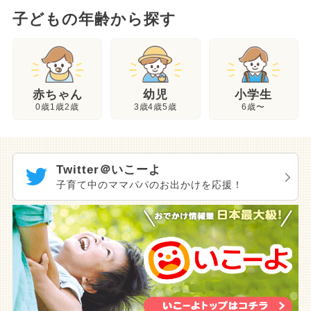
子どもの年齢から探す
幼児
赤ちゃん
小学生
3歳4歳5歳
0歳1歳2歳
6歳〜
Twitter＠いこーよ
子育て中のママパパのお出かけを応援！