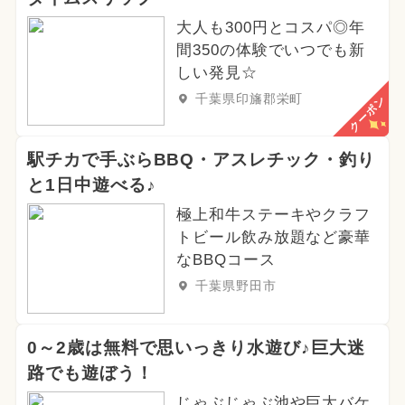
大人も300円とコスパ◎年
間350の体験でいつでも新
しい発見☆
千葉県印旛郡栄町
クーポン
駅チカで手ぶらBBQ・アスレチック・釣り
と1日中遊べる♪
極上和牛ステーキやクラフ
トビール飲み放題など豪華
なBBQコース
千葉県野田市
0～2歳は無料で思いっきり水遊び♪巨大迷
路でも遊ぼう！
じゃぶじゃぶ池や巨大バケ