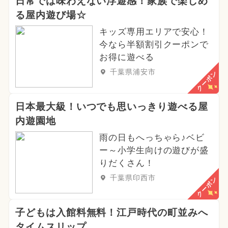
日常では味わえない浮遊感！家族で楽しめ
る屋内遊び場☆
キッズ専用エリアで安心！
今なら半額割引クーポンで
お得に遊べる
千葉県浦安市
クーポン
日本最大級！いつでも思いっきり遊べる屋
内遊園地
雨の日もへっちゃら♪ベビ
ー～小学生向けの遊びが盛
りだくさん！
千葉県印西市
クーポン
子どもは入館料無料！江戸時代の町並みへ
タイムスリップ