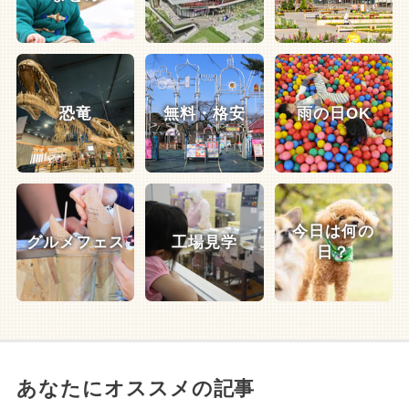
恐竜
無料・格安
雨の日OK
今日は何の
グルメフェス
工場見学
日？
あなたにオススメの記事