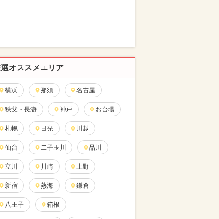
厳選オススメエリア
横浜
那須
名古屋
秩父・長瀞
神戸
お台場
札幌
日光
川越
仙台
二子玉川
品川
立川
川崎
上野
新宿
熱海
鎌倉
八王子
箱根