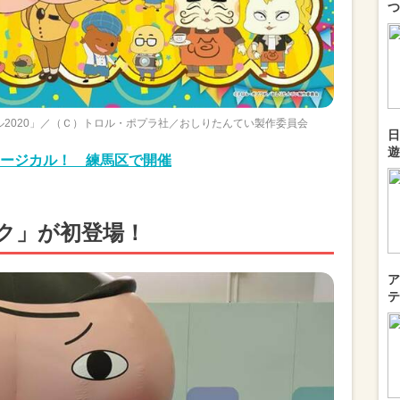
つ
ル2020」／（Ｃ）トロル・ポプラ社／おしりたんてい製作委員会
日
遊
ージカル！ 練馬区で開催
ク」が初登場！
ア
テ