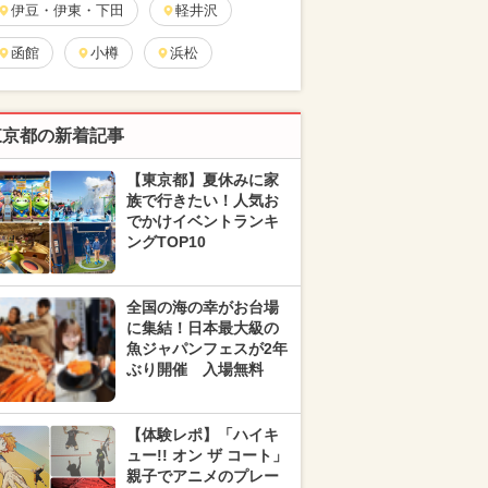
伊豆・伊東・下田
軽井沢
函館
小樽
浜松
東京都の新着記事
【東京都】夏休みに家
族で行きたい！人気お
でかけイベントランキ
ングTOP10
全国の海の幸がお台場
に集結！日本最大級の
魚ジャパンフェスが2年
ぶり開催 入場無料
【体験レポ】「ハイキ
ュー!! オン ザ コート」
親子でアニメのプレー