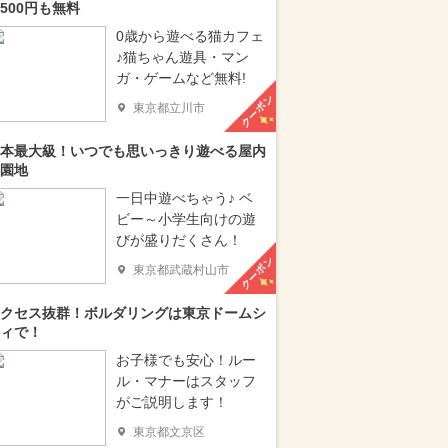
500円も無料
0歳から遊べる猫カフェ
♪猫ちゃん遊具・マン
ガ・ゲームなど無料!
クーポン
東京都立川市
本最大級！いつでも思いっきり遊べる屋内
園地
一日中遊べちゃう♪ ベ
ビー～小学生向けの遊
びが盛りだくさん！
クーポン
東京都武蔵村山市
クセス抜群！ボルダリングは東京ドームシ
ィで！
お子様でも安心！ルー
ル・マナーはスタッフ
がご説明します！
東京都文京区