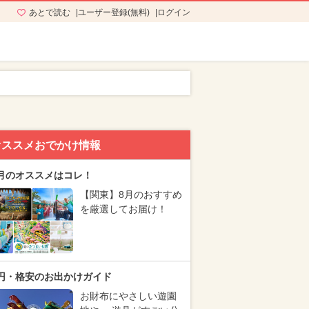
あとで読む
ユーザー登録(無料)
ログイン
オススメおでかけ情報
月のオススメはコレ！
【関東】8月のおすすめ
を厳選してお届け！
円・格安のお出かけガイド
お財布にやさしい遊園