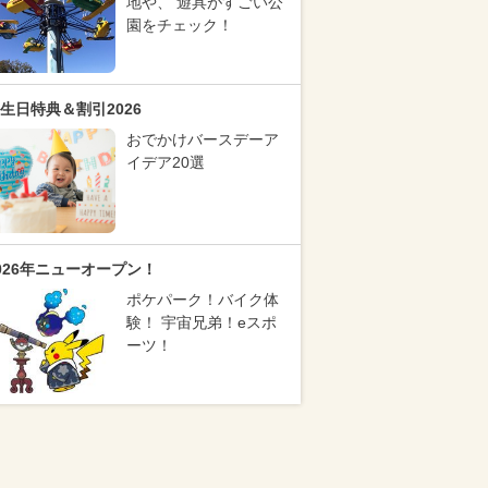
地や、 遊具がすごい公
園をチェック！
生日特典＆割引2026
おでかけバースデーア
イデア20選
026年ニューオープン！
ポケパーク！バイク体
験！ 宇宙兄弟！eスポ
ーツ！