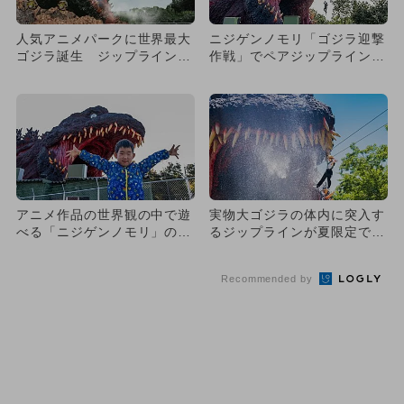
人気アニメパークに世界最大
ニジゲンノモリ「ゴジラ迎撃
ゴジラ誕生 ジップラインで
作戦」でペアジップライン開
口の中に
催 一緒に飛べる＆撮影でき
る
アニメ作品の世界観の中で遊
実物大ゴジラの体内に突入す
べる「ニジゲンノモリ」の魅
るジップラインが夏限定でび
力を紹介
しょ濡れに！ 淡路島で開
催！
Recommended by