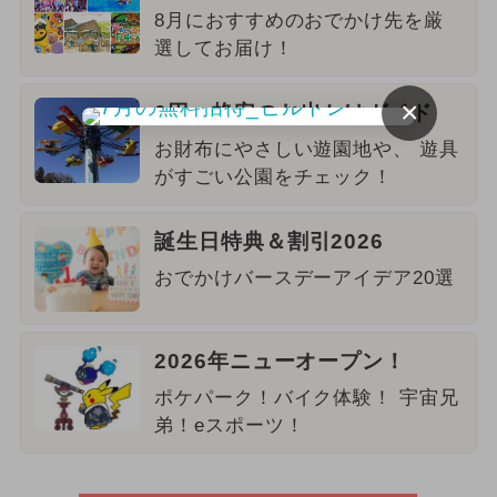
8月におすすめのおでかけ先を厳
選してお届け！
×
0円・格安のお出かけガイド
お財布にやさしい遊園地や、 遊具
がすごい公園をチェック！
誕生日特典＆割引2026
おでかけバースデーアイデア20選
2026年ニューオープン！
ポケパーク！バイク体験！ 宇宙兄
弟！eスポーツ！