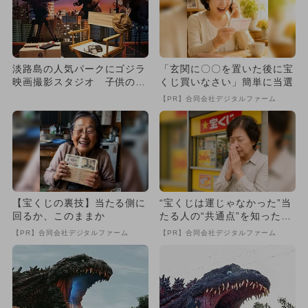
淡路島の人気パークにゴジラ
「玄関に〇〇を置いた後に宝
映画撮影スタジオ 子供の遊
くじ買いなさい」簡単に当選
び場も！
【PR】合同会社デジタルファーム
【宝くじの裏技】当たる側に
“宝くじは運じゃなかった”当
回るか、このままか
たる人の“共通点”を知っただ
け
【PR】合同会社デジタルファーム
【PR】合同会社デジタルファーム