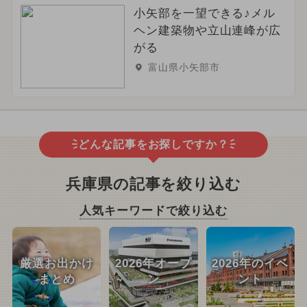
小矢部を一望できる♪メル
ヘン建築物や立山連峰が広
がる
富山県小矢部市
どんな記事をお探しですか？
兵庫県の記事を絞り込む
人気キーワードで絞り込む
厳選お出かけ
2026年オープ
2026年のイベ
まとめ
ン
ント