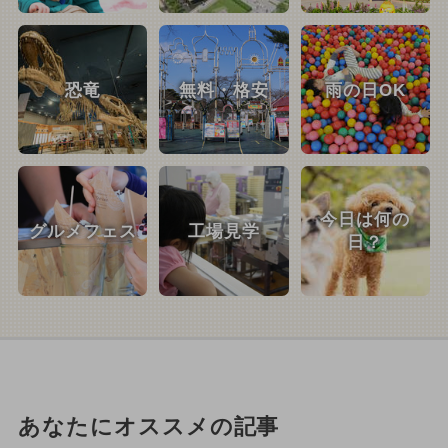
恐竜
無料・格安
雨の日OK
今日は何の
グルメフェス
工場見学
日？
あなたにオススメの記事