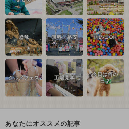
恐竜
無料・格安
雨の日OK
今日は何の
グルメフェス
工場見学
日？
あなたにオススメの記事