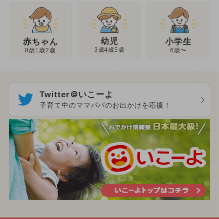
幼児
赤ちゃん
小学生
3歳4歳5歳
0歳1歳2歳
6歳〜
Twitter＠いこーよ
子育て中のママパパのお出かけを応援！