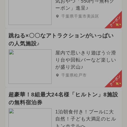
気おやつ「550円⇒無料ク
ーポン」進呈♪
千葉県千葉市美浜区
クーポン
跳ねる×〇〇なアトラクションがいっぱい
の人気施設♪
屋内で思いきり遊ぼう☆滑
り台や回転バーなど楽しい
が盛り沢山♪
千葉県松戸市
クーポン
超豪華！8組最大24名様「ヒルトン」8施設
の無料宿泊券
1泊朝食付き！プールに大
自然！子ども大満足のヒル
トンホテルへ