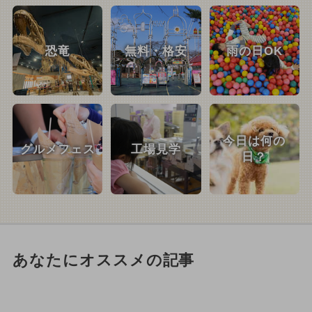
恐竜
無料・格安
雨の日OK
今日は何の
グルメフェス
工場見学
日？
あなたにオススメの記事