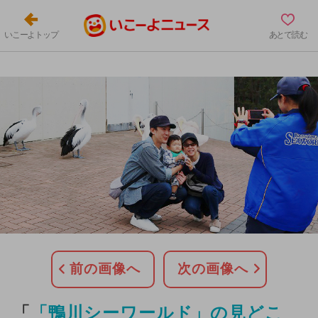
いこーよトップ
あとで読む
前の画像へ
次の画像へ
「
「鴨川シーワールド」の見どこ