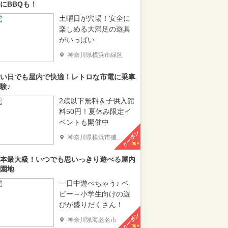
にBBQも！
土曜日が穴場！安全に
楽しめる大満足の遊具
がいっぱい
神奈川県横浜市緑区
い日でも屋内で快適！レトロな市電に乗車
験♪
2歳以下無料＆子供入館
料50円！夏休み限定イ
ベントも開催中
クーポン
神奈川県横浜市磯子区
本最大級！いつでも思いっきり遊べる屋内
園地
一日中遊べちゃう♪ ベ
ビー～小学生向けの遊
びが盛りだくさん！
クーポン
神奈川県海老名市