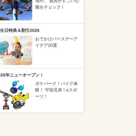
地や、 遊具がすごい公
園をチェック！
生日特典＆割引2026
おでかけバースデーア
イデア20選
026年ニューオープン！
ポケパーク！バイク体
験！ 宇宙兄弟！eスポ
ーツ！