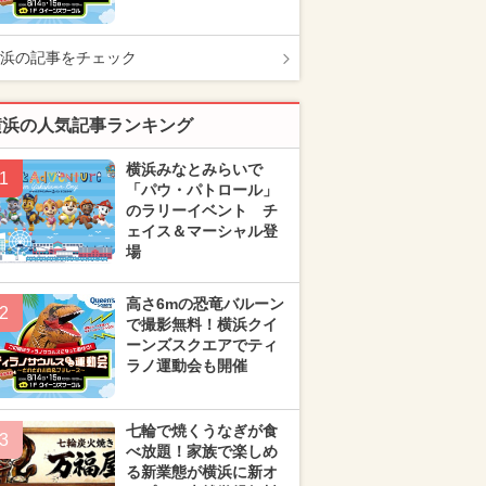
浜の記事をチェック
横浜の人気記事ランキング
横浜みなとみらいで
1
「パウ・パトロール」
のラリーイベント チ
ェイス＆マーシャル登
場
高さ6mの恐竜バルーン
2
で撮影無料！横浜クイ
ーンズスクエアでティ
ラノ運動会も開催
七輪で焼くうなぎが食
3
べ放題！家族で楽しめ
る新業態が横浜に新オ