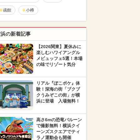
函館
小樽
横浜の新着記事
【2026関東】夏休みに
楽しむハワイアングル
メビュッフェ5選！本場
の味でリゾート気分
リアル『ぽこポケ』体
験！深海の街「ブクブ
クうみぞこの街」が横
浜に登場 入場無料！
高さ6mの恐竜バルーン
で撮影無料！横浜クイ
ーンズスクエアでティ
ラノ運動会も開催