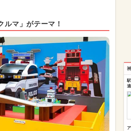
クルマ」がテーマ！
駅
適
ア