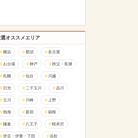
厳選オススメエリア
横浜
那須
名古屋
お台場
神戸
秩父・長瀞
札幌
仙台
川越
日光
二子玉川
品川
立川
川崎
上野
熱海
新宿
箱根
鎌倉
八王子
軽井沢
伊豆・伊東・下田
浜松