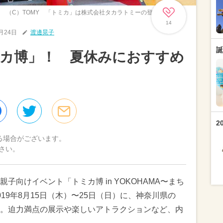
（C）TOMY 「トミカ」は株式会社タカラトミーの登録商標です。
14
7月24日
渡邊晃子
誕
ミカ博」！ 夏休みにおすすめ
2
る場合がございます。
さい。
子向けイベント「トミカ博 in YOKOHAMA〜まち
19年8月15日（木）〜25日（日）に、神奈川県の
。迫力満点の展示や楽しいアトラクションなど、内