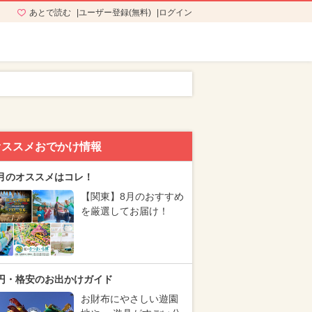
あとで読む
ユーザー登録(無料)
ログイン
オススメおでかけ情報
月のオススメはコレ！
【関東】8月のおすすめ
を厳選してお届け！
円・格安のお出かけガイド
お財布にやさしい遊園