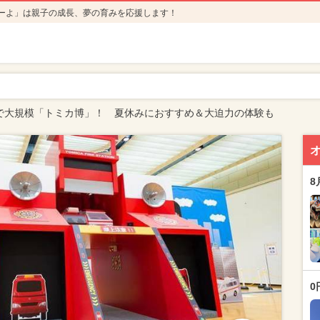
ーよ」は親子の成長、夢の育みを応援します！
で大規模「トミカ博」！ 夏休みにおすすめ＆大迫力の体験も
8
0