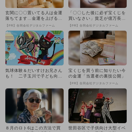
玄関に〇〇置いてる人は金運
「〇〇した後に必ず宝くじを
落ちてます…金運を上げる方
買いなさい」貧乏が億万長者
法とは
に
【PR】合同会社デジタルファーム
【PR】合同会社デジタルファーム
気球体験＆だいすけお兄さん
宝くじを買う前に知りたい今
も！ 二子玉川で子ども向け
の金運「当選者の裏技公開」
映画祭
【PR】合同会社デジタルファーム
８月のロト6はこの方法で買
世田谷区で子供向け大型イベ