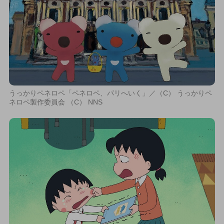
うっかりペネロペ「ペネロペ、パリへいく」／（C） うっかりペ
ネロペ製作委員会 （C） NNS