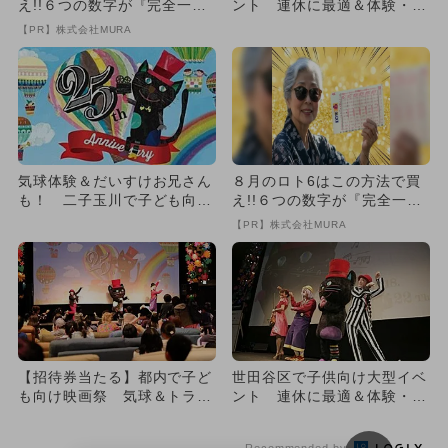
え!!６つの数字が『完全一
ント 連休に最適＆体験・遊
致』する方法
びも多数
【PR】株式会社MURA
気球体験＆だいすけお兄さん
８月のロト6はこの方法で買
も！ 二子玉川で子ども向け
え!!６つの数字が『完全一
映画祭
致』する方法
【PR】株式会社MURA
【招待券当たる】都内で子ど
世田谷区で子供向け大型イベ
も向け映画祭 気球＆トラン
ント 連休に最適＆体験・遊
ポリンも
びも多数
Recommended by