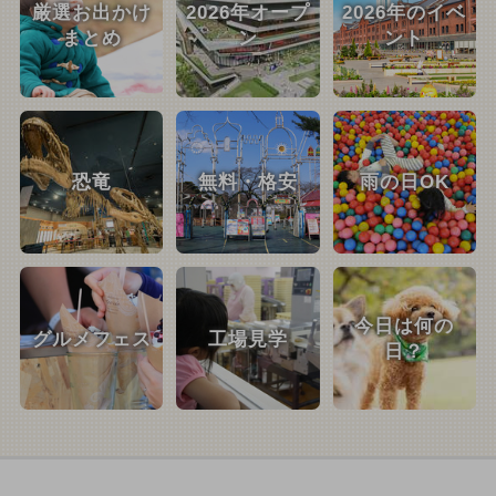
厳選お出かけ
2026年オープ
2026年のイベ
まとめ
ン
ント
恐竜
無料・格安
雨の日OK
今日は何の
グルメフェス
工場見学
日？