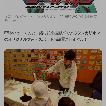
（C）プロジェクト シンカリオン・JR-HECWK／超進化研究
所・TBS
E5やハヤトくんと一緒に記念撮影ができる
シンカリオン
のオリジナルフォトスポットも設置
されますよ！