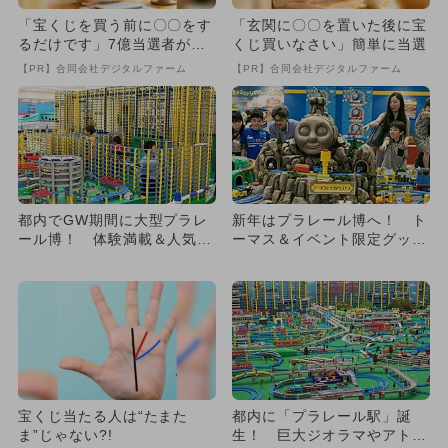
「宝くじを買う前に〇〇をす
「玄関に〇〇を置いた後に宝
るだけです」7億当選者が続
くじ買いなさい」簡単に当選
出
【PR】合同会社デジタルファーム
【PR】合同会社デジタルファーム
都内でGW期間に大型プラレ
新年はプラレール博へ！ ト
ール博！ 体験満載＆人気キ
ーマス＆イベント限定グッズ
ャラも充実
も多数！
宝くじ当たる人は“たまた
都内に「プラレール駅」誕
ま”じゃない?!
生！ 巨大ジオラマやアトラ