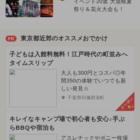
イベント20選 大規模夏
祭り＆花火大会も！
東京都近郊のオススメおでかけ
PR
子どもは入館料無料！江戸時代の町並みへ
タイムスリップ
大人も300円とコスパ◎年
間350の体験でいつでも新
しい発見☆
千葉県印旛郡栄町
クーポン
キレイなキャンプ場で初心者も安心♪手ぶ
らBBQや宿泊も
アスレチックやポニー牧場