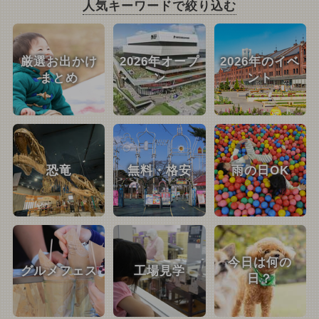
人気キーワードで絞り込む
厳選お出かけ
2026年オープ
2026年のイベ
まとめ
ン
ント
恐竜
無料・格安
雨の日OK
今日は何の
グルメフェス
工場見学
日？