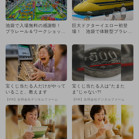
池袋で入場無料の感謝祭！
巨大ドクターイエロー初登
プラレール＆ワークショップ
場！ 池袋で体験型プラレー
＆駅弁も
ル博開催！ トーマスのブー
スも
宝くじ当たる人だけがやって
宝くじ当たる人は“たまた
いること、教えます
ま”じゃない?!
【PR】合同会社デジタルファーム
【PR】合同会社デジタルファーム