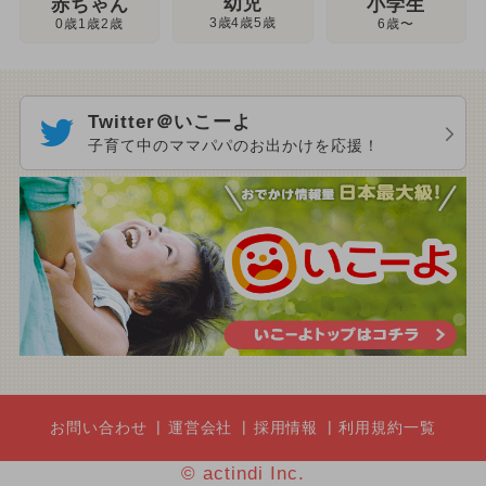
幼児
赤ちゃん
小学生
3歳4歳5歳
0歳1歳2歳
6歳〜
Twitter＠いこーよ
子育て中のママパパのお出かけを応援！
お問い合わせ
運営会社
採用情報
利用規約一覧
© actindi Inc.