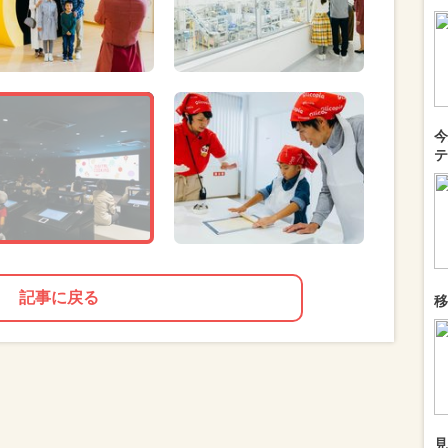
今
テ
記事に戻る
移
見