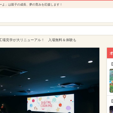
ーよ」は親子の成長、夢の育みを応援します！
工場見学が大リニューアル！ 入場無料＆体験も
【
【