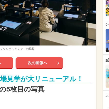
0
ジタルクッキング」の模様
誕
へ
次の画像へ
工場見学が大リニューアル！
の5枚目の写真
2