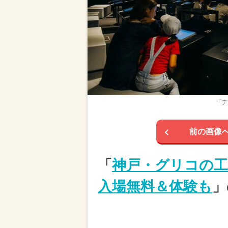
「デ
前の画像
「
神戸・グリコの
入場無料＆体験も
」