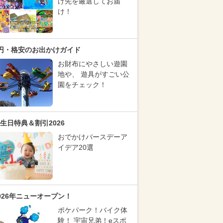
け先を厳選してお届
け！
円・格安のお出かけガイド
お財布にやさしい遊園
地や、 遊具がすごい公
園をチェック！
生日特典＆割引2026
おでかけバースデーア
イデア20選
026年ニューオープン！
ポケパーク！バイク体
験！ 宇宙兄弟！eスポ