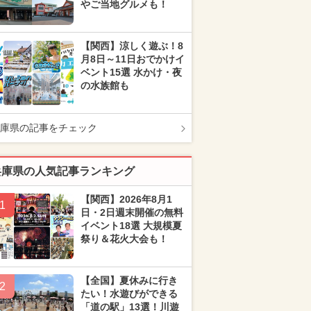
やご当地グルメも！
【関西】涼しく遊ぶ！8
月8日～11日おでかけイ
ベント15選 水かけ・夜
の水族館も
庫県の記事をチェック
兵庫県の人気記事ランキング
【関西】2026年8月1
1
日・2日週末開催の無料
イベント18選 大規模夏
祭り＆花火大会も！
【全国】夏休みに行き
2
たい！水遊びができる
「道の駅」13選！川遊