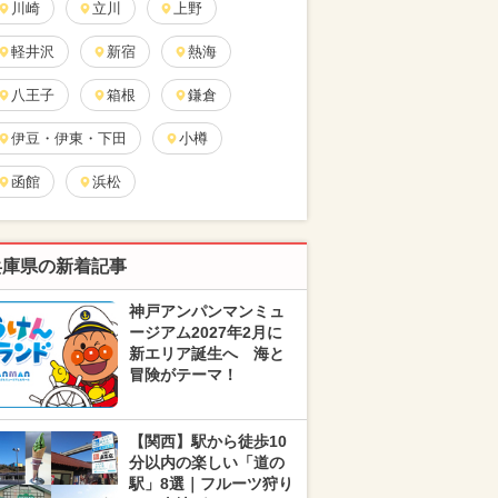
川崎
立川
上野
軽井沢
新宿
熱海
八王子
箱根
鎌倉
伊豆・伊東・下田
小樽
函館
浜松
兵庫県の新着記事
神戸アンパンマンミュ
ージアム2027年2月に
新エリア誕生へ 海と
冒険がテーマ！
【関西】駅から徒歩10
分以内の楽しい「道の
駅」8選｜フルーツ狩り