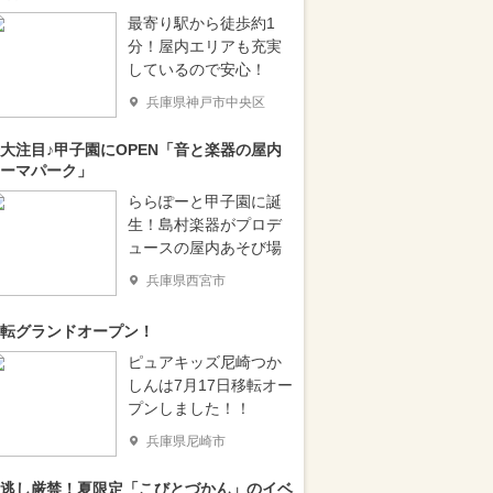
最寄り駅から徒歩約1
分！屋内エリアも充実
しているので安心！
兵庫県神戸市中央区
大注目♪甲子園にOPEN「音と楽器の屋内
ーマパーク」
ららぽーと甲子園に誕
生！島村楽器がプロデ
ュースの屋内あそび場
兵庫県西宮市
転グランドオープン！
ピュアキッズ尼崎つか
しんは7月17日移転オー
プンしました！！
兵庫県尼崎市
逃し厳禁！夏限定「こびとづかん」のイベ