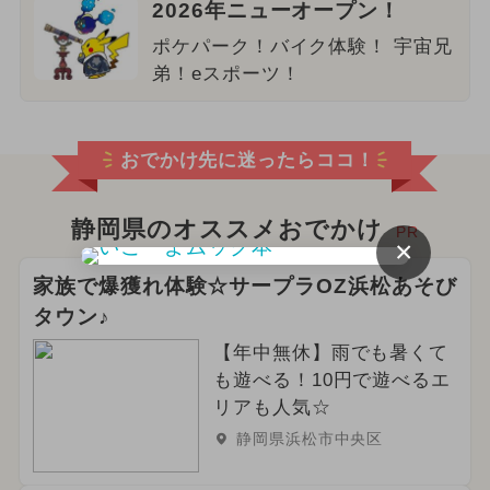
2026年ニューオープン！
ポケパーク！バイク体験！ 宇宙兄
弟！eスポーツ！
おでかけ先に迷ったらココ！
静岡県のオススメおでかけ
PR
×
家族で爆獲れ体験☆サープラOZ浜松あそび
タウン♪
【年中無休】雨でも暑くて
も遊べる！10円で遊べるエ
リアも人気☆
静岡県浜松市中央区