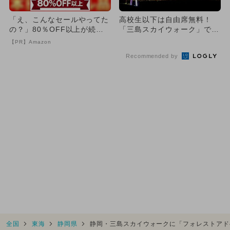
「え、こんなセールやってた
高校生以下は自由席無料！
の？」80％OFF以上が続々
「三島スカイウォーク」で花
登場！Amazonの本気が...
火ショー
【PR】Amazon
Recommended by
全国
東海
静岡県
静岡・三島スカイウォークに「フォレストアド