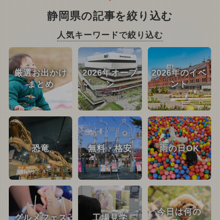
静岡県の記事を絞り込む
人気キーワードで絞り込む
厳選お出かけ
2026年オープ
2026年のイベ
まとめ
ン
ント
恐竜
無料・格安
雨の日OK
今日は何の
グルメフェス
工場見学