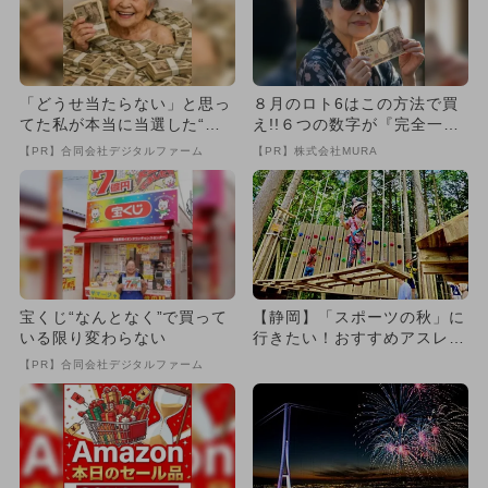
「どうせ当たらない」と思っ
８月のロト6はこの方法で買
てた私が本当に当選した“買
え!!６つの数字が『完全一
い方”がこれ
致』する方法
【PR】合同会社デジタルファーム
【PR】株式会社MURA
宝くじ“なんとなく”で買って
【静岡】「スポーツの秋」に
いる限り変わらない
行きたい！おすすめアスレチ
ック7選
【PR】合同会社デジタルファーム