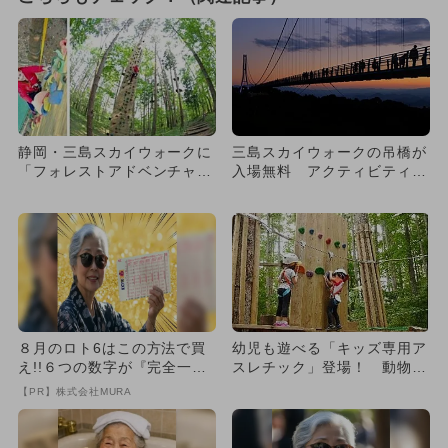
静岡・三島スカイウォークに
三島スカイウォークの吊橋が
「フォレストアドベンチャ
入場無料 アクティビティ遊
ー」誕生！
び放題も
８月のロト6はこの方法で買
幼児も遊べる「キッズ専用ア
え!!６つの数字が『完全一
スレチック」登場！ 動物ふ
致』する方法
れあいも
【PR】株式会社MURA