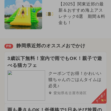
【2025】関東近郊の最
新＆おすすめ海上アス
3
レチック6選 期間＆料
金も！
静岡県近郊のオススメおでかけ
PR
3歳以下無料！室内で雨でもOK！親子で遊
べる猫カフェ
クーポンでお得！かわいい
猫ちゃんのごはんタイムは
必見♪
愛知県名古屋市港区
クーポン
雨も暑さもOK！低価格で1日あそび放題の