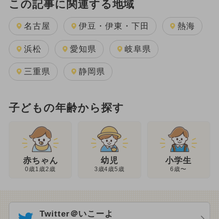
この記事に関連する地域
名古屋
伊豆・伊東・下田
熱海
浜松
愛知県
岐阜県
三重県
静岡県
子どもの年齢から探す
幼児
赤ちゃん
小学生
3歳4歳5歳
0歳1歳2歳
6歳〜
Twitter＠いこーよ