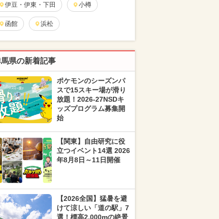
伊豆・伊東・下田
小樽
函館
浜松
群馬県の新着記事
ポケモンのシーズンパ
スで15スキー場が滑り
放題！2026-27NSDキ
ッズプログラム募集開
始
【関東】自由研究に役
立つイベント14選 2026
年8月8日～11日開催
【2026全国】猛暑を避
けて涼しい「道の駅」7
選！標高2,000mの絶景