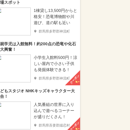
場スポット
1棟貸し13,500円からと
格安！恐竜博物館や川
遊び、道の駅も近い
群馬県多野郡神流町
就学児は入館無料！約200点の恐竜や化石
大興奮！
小学生入館料500円！涼
しい屋内で小さい子供
も発掘体験できる！
クーポン
群馬県多野郡神流町
どもスタジオ NHKキッズキャラクター大
合！
人気番組の世界に入り
込んで遊べるコーナー
が盛りだくさん！
クーポン
群馬県吾妻郡嬬恋村