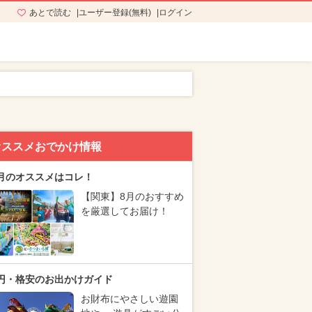
あとで読む
ユーザー登録(無料)
ログイン
オススメおでかけ情報
月のオススメはコレ！
【関東】8月のおすすめ
を厳選してお届け！
円・格安のお出かけガイド
お財布にやさしい遊園