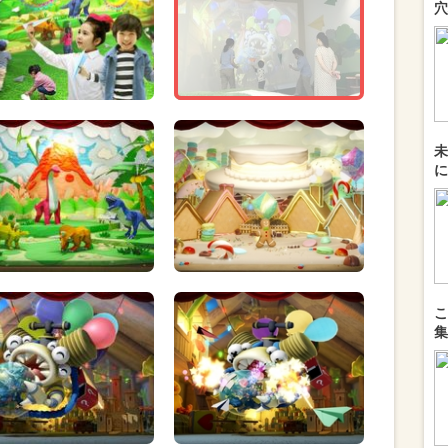
穴
未
に
こ
集