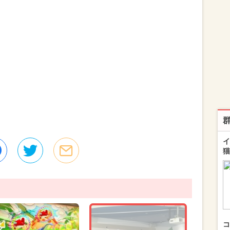
イ
猫
コ