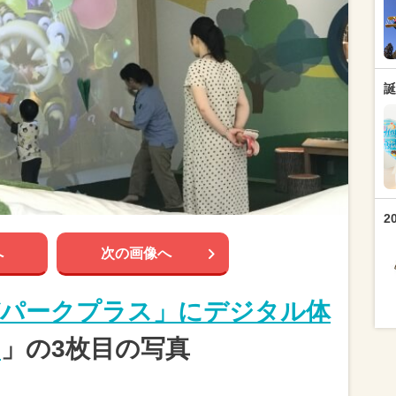
誕
2
へ
次の画像へ
びパークプラス」にデジタル体
！
」の3枚目の写真