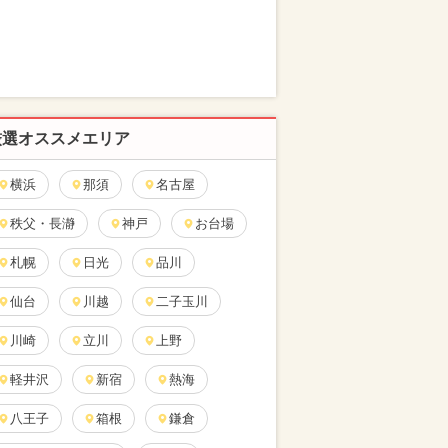
厳選オススメエリア
横浜
那須
名古屋
秩父・長瀞
神戸
お台場
札幌
日光
品川
仙台
川越
二子玉川
川崎
立川
上野
軽井沢
新宿
熱海
八王子
箱根
鎌倉