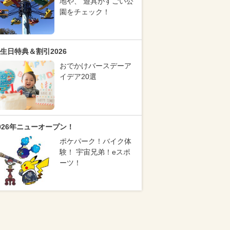
地や、 遊具がすごい公
園をチェック！
生日特典＆割引2026
おでかけバースデーア
イデア20選
026年ニューオープン！
ポケパーク！バイク体
験！ 宇宙兄弟！eスポ
ーツ！